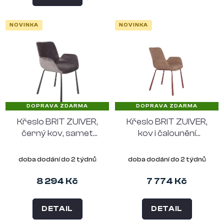
NOVINKA
NOVINKA
DOPRAVA ZDARMA
DOPRAVA ZDARMA
Křeslo BRIT ZUIVER,
Křeslo BRIT ZUIVER,
černý kov, samet
kov i čalounění
tmavě šedý
červené
doba dodání do 2 týdnů
doba dodání do 2 týdnů
8 294 Kč
7 774 Kč
DETAIL
DETAIL