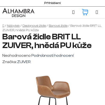
Přejít
Přihlášení
na
Hledat
NÁKUP
obsah
KOŠÍK
Domů
/
Nábytek
/
Designové židle
/
Barové židle
/
Barová židle BRIT LL
ZUIVER, hnědá PU kůže
Barová židle BRIT LL
ZUIVER, hnědá PU kůže
Průměrné
Neohodnoceno
Podrobnosti hodnocení
hodnocení
Značka:
ZUIVER
produktu
je
0,0
z
5
hvězdiček.