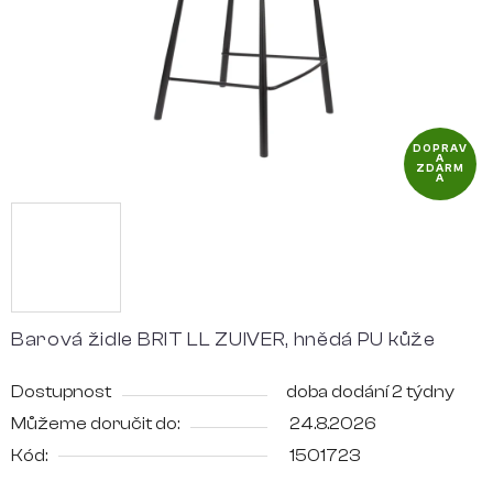
DOPRAV
A
ZDARM
A
Barová židle BRIT LL ZUIVER, hnědá PU kůže
Dostupnost
doba dodání 2 týdny
Můžeme doručit do:
24.8.2026
Kód:
1501723