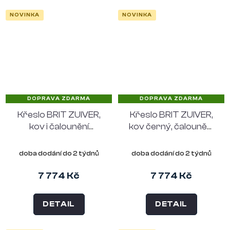
NOVINKA
NOVINKA
DOPRAVA ZDARMA
DOPRAVA ZDARMA
Křeslo BRIT ZUIVER,
Křeslo BRIT ZUIVER,
kov i čalounění
kov černý, čalounění
béžové
světle šedé
doba dodání do 2 týdnů
doba dodání do 2 týdnů
7 774 Kč
7 774 Kč
DETAIL
DETAIL