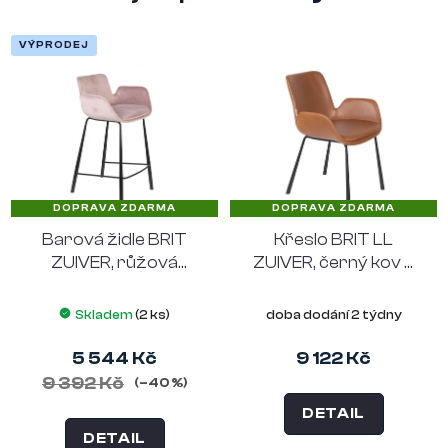
VÝPRODEJ
DOPRAVA ZDARMA
DOPRAVA ZDARMA
Barová židle BRIT
Křeslo BRIT LL
ZUIVER, růžová
ZUIVER, černý kov a
sametová
hnědé PU kůže
Skladem
(2 ks)
doba dodání 2 týdny
5 544 Kč
9 122 Kč
9 392 Kč
(–40 %)
DETAIL
DETAIL