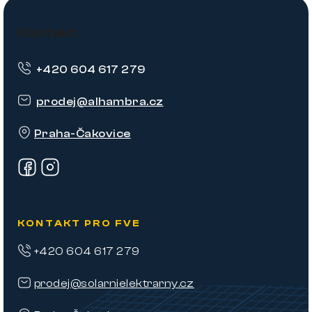
Z
á
Kontakt
p
+420 604 617 279
a
t
prodej
@
alhambra.cz
í
Praha-Čakovice
KONTAKT PRO FVE
+420 604 617 279
prodej@solarnielektrarny.cz