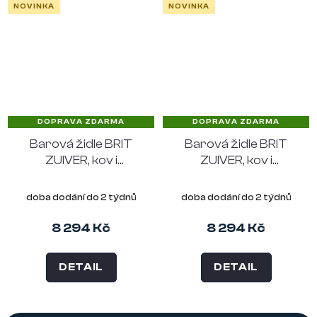
NOVINKA
NOVINKA
DOPRAVA ZDARMA
DOPRAVA ZDARMA
Barová židle BRIT
Barová židle BRIT
ZUIVER, kov i
ZUIVER, kov i
čalounění červené
čalounění béžové
doba dodání do 2 týdnů
doba dodání do 2 týdnů
8 294 Kč
8 294 Kč
DETAIL
DETAIL