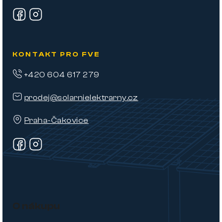
i
s
u
KONTAKT PRO FVE
+420 604 617 279
prodej@solarnielektrarny.cz
Praha-Čakovice
O nákupu