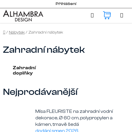
Přejít
Přihlášení
na
Hledat
NÁKUP
obsah
KOŠÍK
Domů
/
Nábytek
/
Zahradní nábytek
Zahradní nábytek
Zahradní
doplňky
Nejprodávanější
Mísa FLEURISTE na zahradní vodní
dekorace, Ø 60 cm, polypropylen a
kámen, tmavě šedá
dodání srpen 2026