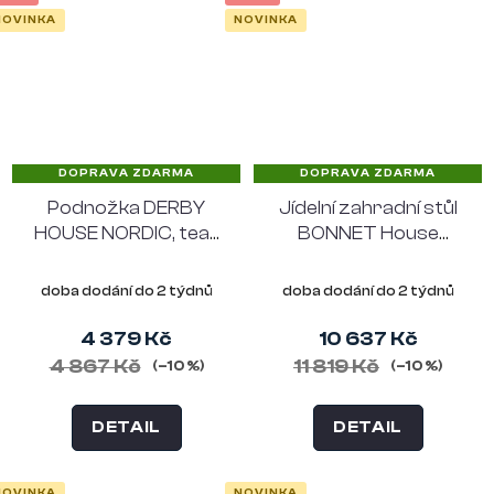
NOVINKA
NOVINKA
DOPRAVA ZDARMA
DOPRAVA ZDARMA
Podnožka DERBY
Jídelní zahradní stůl
HOUSE NORDIC, teak
BONNET House
přírodní
Nordic, ø120x75 cm,
vláknitý jíl
doba dodání do 2 týdnů
doba dodání do 2 týdnů
4 379 Kč
10 637 Kč
4 867 Kč
11 819 Kč
(–10 %)
(–10 %)
DETAIL
DETAIL
NOVINKA
NOVINKA