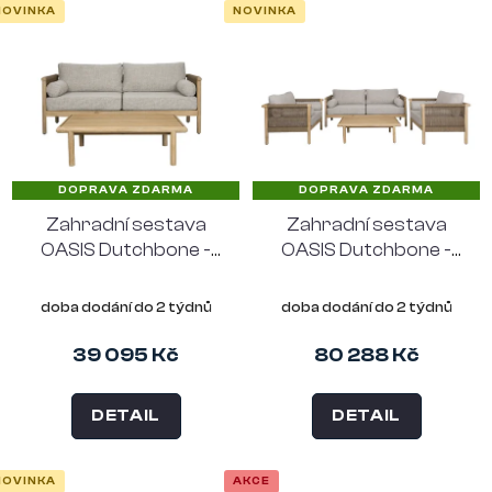
n
NOVINKA
NOVINKA
V
í
ý
p
p
r
i
o
s
DOPRAVA ZDARMA
DOPRAVA ZDARMA
d
p
Zahradní sestava
Zahradní sestava
u
OASIS Dutchbone -
OASIS Dutchbone -
r
stolek, pohovka,
stolek, pohovka, 2x
k
o
akáciové dřevo, šedé
křeslo, akáciové
doba dodání do 2 týdnů
doba dodání do 2 týdnů
t
dřevo, šedé
d
39 095 Kč
80 288 Kč
ů
u
k
DETAIL
DETAIL
t
NOVINKA
AKCE