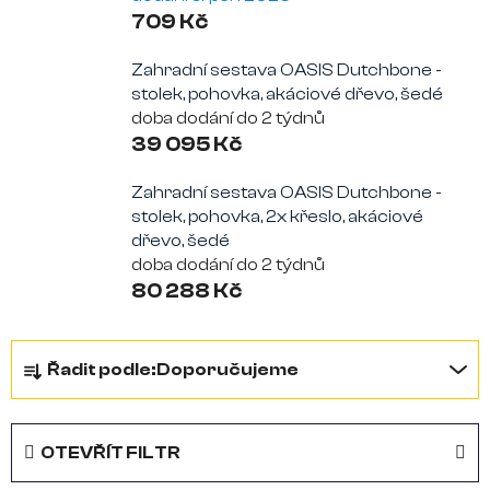
709 Kč
Zahradní sestava OASIS Dutchbone -
stolek, pohovka, akáciové dřevo, šedé
doba dodání do 2 týdnů
39 095 Kč
Zahradní sestava OASIS Dutchbone -
stolek, pohovka, 2x křeslo, akáciové
dřevo, šedé
doba dodání do 2 týdnů
80 288 Kč
Ř
Řadit podle:
Doporučujeme
a
z
OTEVŘÍT FILTR
e