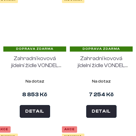
DOPRAVA ZDARMA
DOPRAVA ZDARMA
Zahradní kovová
Zahradní kovová
jídelní židle VONDEL
jídelní židle VONDEL
ZUIVER, červená, s
ZUIVER, červená, bez
područkami
područek
Na dotaz
Na dotaz
8 853 Kč
7 254 Kč
DETAIL
DETAIL
AKCE
AKCE