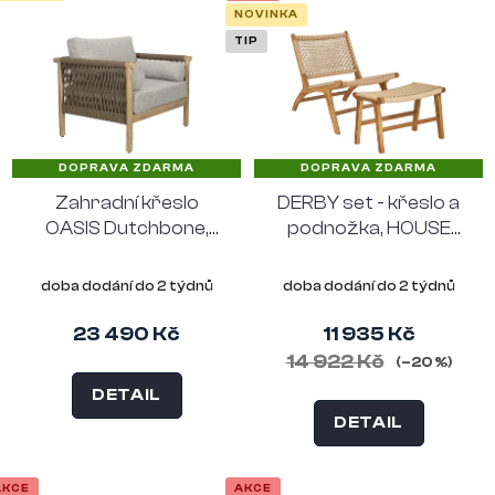
ů
NOVINKA
TIP
DOPRAVA ZDARMA
DOPRAVA ZDARMA
Zahradní křeslo
DERBY set - křeslo a
OASIS Dutchbone,
podnožka, HOUSE
akáciové dřevo, šedé
NORDIC, teak
přírodní
doba dodání do 2 týdnů
doba dodání do 2 týdnů
23 490 Kč
11 935 Kč
14 922 Kč
(–20 %)
DETAIL
DETAIL
AKCE
AKCE