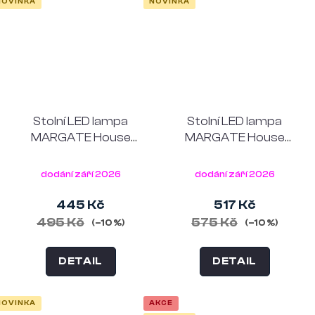
NOVINKA
NOVINKA
Stolní LED lampa
Stolní LED lampa
MARGATE House
MARGATE House
Nordic 18 cm, kov,
Nordic 23 cm, kov,
hnědá
červená
dodání září 2026
dodání září 2026
445 Kč
517 Kč
495 Kč
575 Kč
(–10 %)
(–10 %)
DETAIL
DETAIL
NOVINKA
AKCE