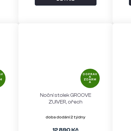
AV
DOPRAV
A
M
ZDARM
A
Noční stolek GROOVE
ZUIVER, ořech
doba dodání 2 týdny
12 890 Kč