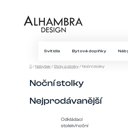
Přejít
na
obsah
Svítidla
Bytové doplňky
Náb
Domů
/
Nábytek
/
Stoly a stolky
/
Noční stolky
Noční stolky
Nejprodávanější
Odkládací
stolek/noční