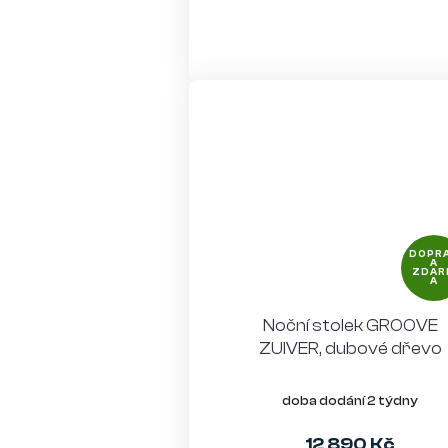
DOPR
A
ZDAR
A
Noční stolek GROOVE
ZUIVER, dubové dřevo
doba dodání 2 týdny
12 890 Kč