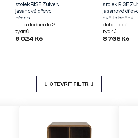
stolek RISE Zuiver,
stolek RISE Zui
jasanové dřevo,
jasanové dřevo
ořech
světle hnědý
doba dodání do 2
doba dodání do
týdnů
týdnů
9 024 Kč
8 765 Kč
OTEVŘÍT FILTR