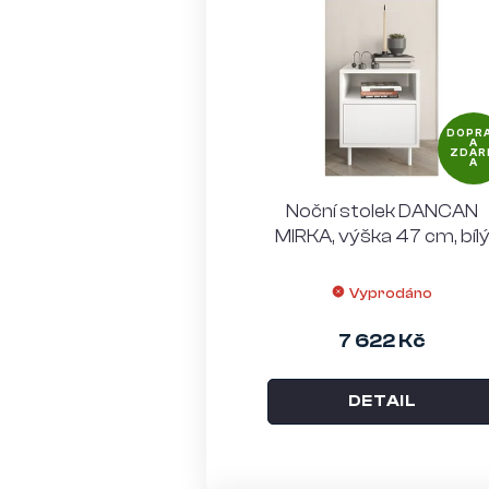
DOPR
A
ZDAR
A
Noční stolek DANCAN
MIRKA, výška 47 cm, bíl
Vyprodáno
7 622 Kč
DETAIL