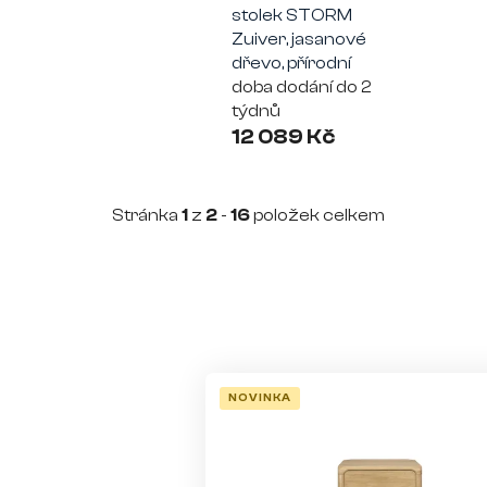
stolek STORM
Zuiver, jasanové
dřevo, přírodní
doba dodání do 2
týdnů
12 089 Kč
Stránka
1
z
2
-
16
položek celkem
V
ý
NOVINKA
p
i