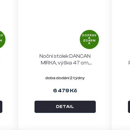
AV
DOPRAV
A
M
ZDARM
A
Noční stolek DANCAN
ý
MIRKA, výška 47 cm,
černý
doba dodání 2 týdny
6 479 Kč
DETAIL