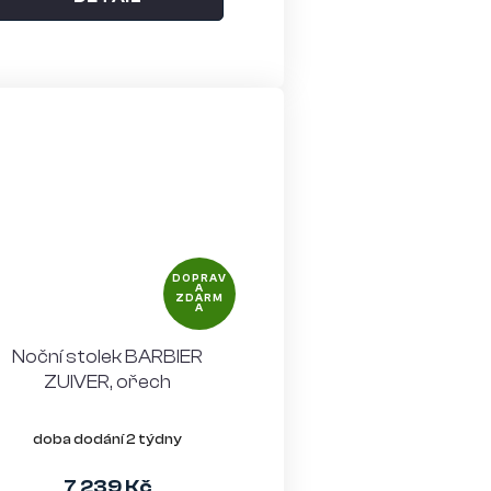
DOPRAV
A
ZDARM
A
Noční stolek BARBIER
ZUIVER, ořech
doba dodání 2 týdny
7 239 Kč