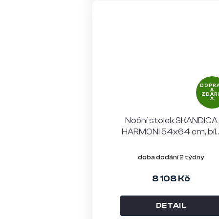
DOPR
A
ZDAR
A
Noční stolek SKANDICA
HARMONI 54x64 cm, bíl
a zlaté kovové nohy
doba dodání 2 týdny
8 108 Kč
DETAIL