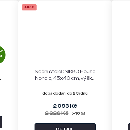
AKCE
AV
M
Noční stolek NIKKO House
ý
Nordic, 45x40 cm, výška
50,5 cm, borovice,
přírodní
doba dodání do 2 týdnů
2 093 Kč
2 326 Kč
(–10 %)
DETAIL