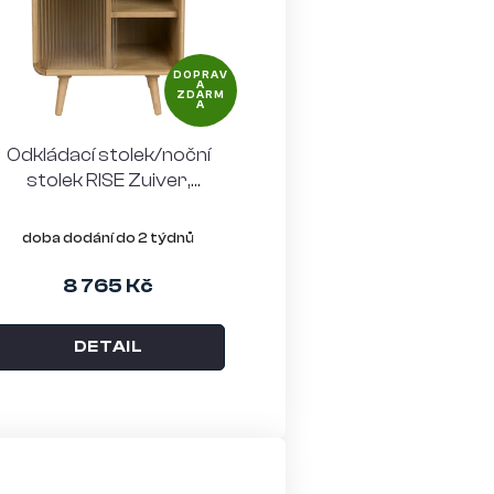
o
d
DOPRAV
u
A
ZDARM
A
k
Odkládací stolek/noční
t
stolek RISE Zuiver,
ů
jasanové dřevo, světle
hnědý
doba dodání do 2 týdnů
8 765 Kč
DETAIL