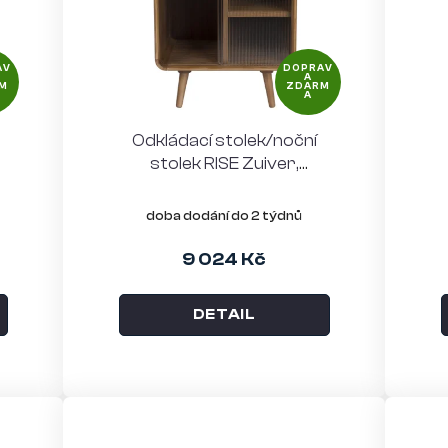
AV
DOPRAV
A
M
ZDARM
A
Odkládací stolek/noční
stolek RISE Zuiver,
í
jasanové dřevo, ořech
doba dodání do 2 týdnů
9 024 Kč
DETAIL