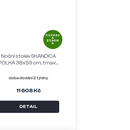
DOPRAV
A
ZDARM
A
Noční stolek SKANDICA
POLKA 38x59 cm, tmavě
modrý a zlaté kovové
nohy
doba dodání 2 týdny
11 608 Kč
DETAIL