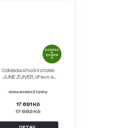
DOPRAV
A
ZDARM
A
Odkládací/noční stolek
JUNE ZUIVER, dřevo a
kov, béžová
doba dodání 2 týdny
17 691 Kč
17 692 Kč
DETAIL