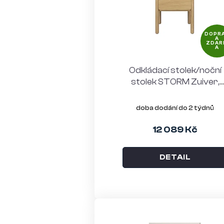
s
p
DOPR
A
r
ZDAR
A
o
Odkládací stolek/noční
d
stolek STORM Zuiver,
jasanové dřevo, přírodn
u
doba dodání do 2 týdnů
k
12 089 Kč
t
ů
DETAIL