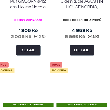
Puf GISBORN ø42
Jídelní židle AGUSTIN
cm, House Nordic,
HOUSE NORDIC,
polyester, tmavě
dřevo, sedák s
hnědý
vrbovým výpletem,
dodání září 2026
doba dodání do 2 týdnů
tmavě hnědý rám,
přírodní sedák
1 805 Kč
4 958 Kč
2 006 Kč
5 669 Kč
(–10 %)
(–12 %)
DETAIL
DETAIL
AKCE
AKCE
NOVINKA
NOVINKA
DOPRAVA ZDARMA
DOPRAVA ZDARMA