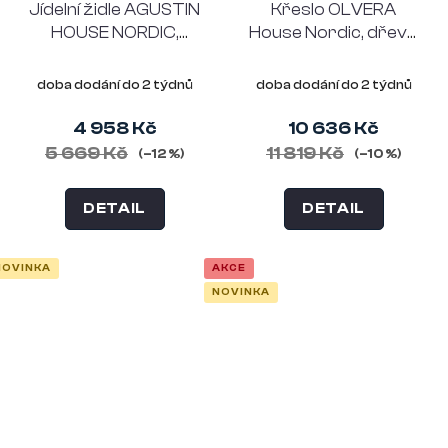
Jídelní židle AGUSTIN
Křeslo OLVERA
HOUSE NORDIC,
House Nordic, dřevo
dřevo, sedák s
a umělá kůže, tmavě
vrbovým výpletem,
hnědá/černá
doba dodání do 2 týdnů
doba dodání do 2 týdnů
přírodní
4 958 Kč
10 636 Kč
5 669 Kč
11 819 Kč
(–12 %)
(–10 %)
DETAIL
DETAIL
NOVINKA
AKCE
NOVINKA