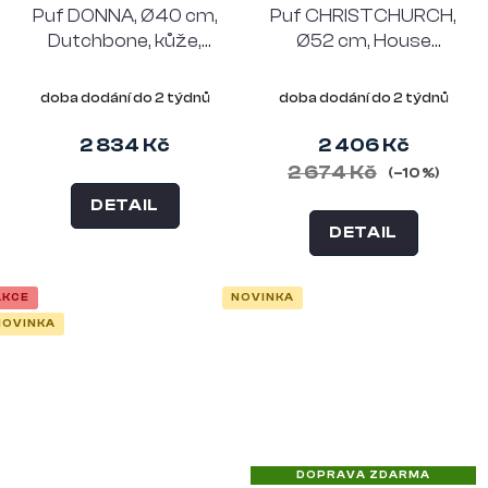
Puf DONNA, Ø40 cm,
Puf CHRISTCHURCH,
Dutchbone, kůže,
Ø52 cm, House
tmavě hnědý
Nordic, polyester,
tmavě hnědý
doba dodání do 2 týdnů
doba dodání do 2 týdnů
2 834 Kč
2 406 Kč
2 674 Kč
(–10 %)
DETAIL
DETAIL
AKCE
NOVINKA
NOVINKA
DOPRAVA ZDARMA