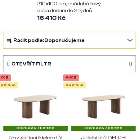
210x100 cm, hnědobéžový
doba dodání do 2 týdnů
16 410 Kč
Ř
Řadit podle:
Doporučujeme
a
z
OTEVŘÍT FILTR
e
n
AKCE
AKCE
V
NOVINKA
NOVINKA
í
ý
p
p
r
i
o
s
DOPRAVA ZDARMA
DOPRAVA ZDARMA
d
p
Rozkládací jídelní stůl
Jídelní stůl DELPHI