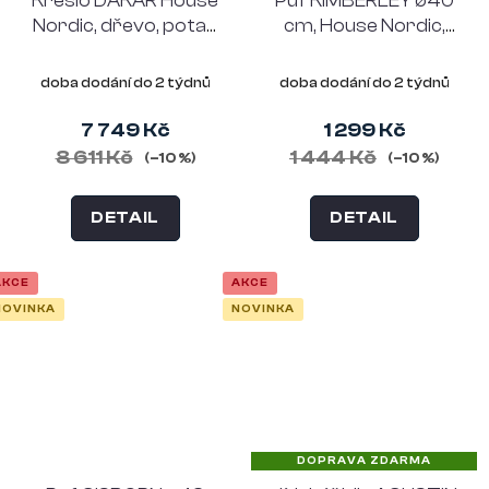
Křeslo DAKAR House
Puf KIMBERLEY ø40
Nordic, dřevo, potah
cm, House Nordic,
polyester, béžové
polyester, černobílý
doba dodání do 2 týdnů
doba dodání do 2 týdnů
7 749 Kč
1 299 Kč
8 611 Kč
1 444 Kč
(–10 %)
(–10 %)
DETAIL
DETAIL
AKCE
AKCE
NOVINKA
NOVINKA
DOPRAVA ZDARMA