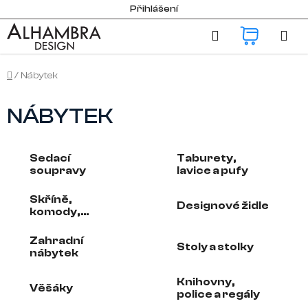
Přejít
Přihlášení
na
Hledat
NÁKUP
obsah
KOŠÍK
Domů
/
Nábytek
NÁBYTEK
Sedací
Taburety,
soupravy
lavice a pufy
Skříně,
Designové židle
komody,
vinotéky
Zahradní
Stoly a stolky
nábytek
Knihovny,
Věšáky
police a regály