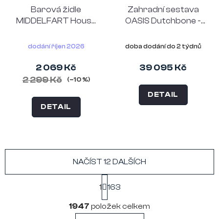
Barová židle
Zahradní sestava
MIDDELFART House
OASIS Dutchbone -
Nordic, světle šedá,
stolek, pohovka,
světle šedá podnož
akáciové dřevo, šedé
dodání říjen 2026
doba dodání do 2 týdnů
2 069 Kč
39 095 Kč
2 299 Kč
(–10 %)
DETAIL
DETAIL
NAČÍST 12 DALŠÍCH
S
1
163
t
r
O
á
1947
položek celkem
v
n