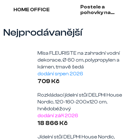
Postele a
HOME OFFICE
pohovky na
občasné spaní
Nejprodávanější
Mísa FLEURISTE na zahradní vodní
dekorace, Ø 60 cm, polypropylen a
kámen, tmavě šedá
dodání srpen 2026
709 Kč
Rozkládací jídelní stůl DELPHI House
Nordic, 120-160-200x120 cm,
hnědobéžový
dodání září 2026
18 866 Kč
Jídelní stůl DELPHI House Nordic,