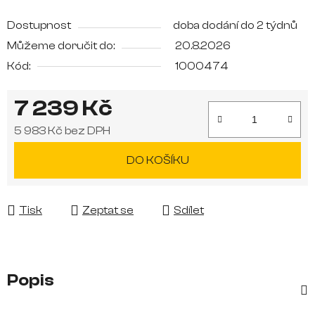
Dostupnost
doba dodání do 2 týdnů
Můžeme doručit do:
20.8.2026
Kód:
1000474
7 239 Kč
5 983 Kč bez DPH
Měrná cena:
DO KOŠÍKU
Tisk
Zeptat se
Sdílet
Popis