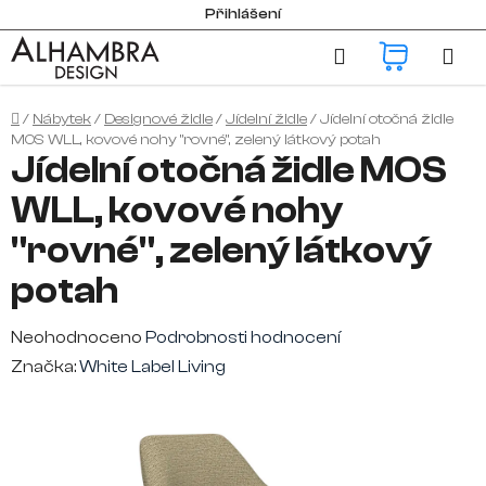
Přejít
Přihlášení
na
Hledat
NÁKUP
obsah
KOŠÍK
Domů
/
Nábytek
/
Designové židle
/
Jídelní židle
/
Jídelní otočná židle
MOS WLL, kovové nohy "rovné", zelený látkový potah
Jídelní otočná židle MOS
WLL, kovové nohy
"rovné", zelený látkový
potah
Průměrné
Neohodnoceno
Podrobnosti hodnocení
hodnocení
Značka:
White Label Living
produktu
je
0,0
z