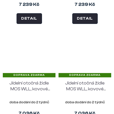
7 239 Kč
7 239 Kč
DETAIL
DETAIL
DOPRAVA ZDARMA
DOPRAVA ZDARMA
Jídelní otočná židle
Jídelní otočná židle
MOS WLL, kovové
MOS WLL, kovové
nohy "oblouk", žlutý
nohy "oblouk", zelený
látkový potah
látkový potah
doba dodání do 2 týdnů
doba dodání do 2 týdnů
7 036 Kč
7 036 Kč