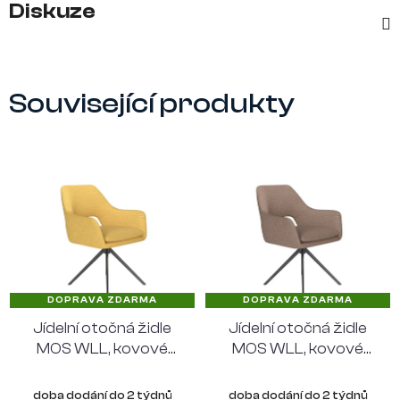
Diskuze
Související produkty
DOPRAVA ZDARMA
DOPRAVA ZDARMA
Jídelní otočná židle
Jídelní otočná židle
MOS WLL, kovové
MOS WLL, kovové
nohy "rovné", žlutý
nohy "rovné", taupe
látkový potah
látkový potah
doba dodání do 2 týdnů
doba dodání do 2 týdnů