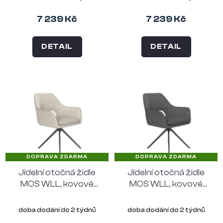
7 239 Kč
7 239 Kč
DETAIL
DETAIL
DOPRAVA ZDARMA
DOPRAVA ZDARMA
Jídelní otočná židle
Jídelní otočná židle
MOS WLL, kovové
MOS WLL, kovové
nohy "rovné", světle
nohy "rovné", tmavě
šedý látkový potah
šedý látkový potah
doba dodání do 2 týdnů
doba dodání do 2 týdnů