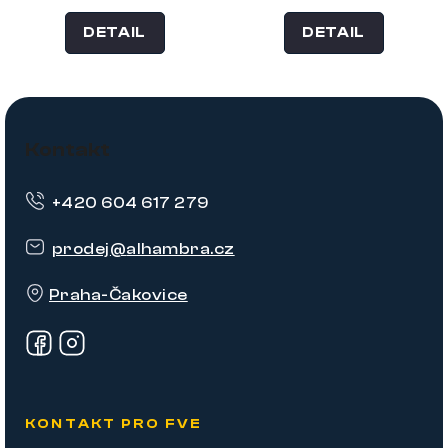
DETAIL
DETAIL
Z
á
Kontakt
p
+420 604 617 279
a
t
prodej
@
alhambra.cz
í
Praha-Čakovice
KONTAKT PRO FVE