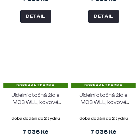
DETAIL
DETAIL
DOPRAVA ZDARMA
DOPRAVA ZDARMA
Jídelní otočná židle
Jídelní otočná židle
MOS WLL, kovové
MOS WLL, kovové
nohy "oblouk", tmavě
nohy "oblouk", taupe
šedý látkový potah
látkový potah
doba dodání do 2 týdnů
doba dodání do 2 týdnů
7 036 Kč
7 036 Kč