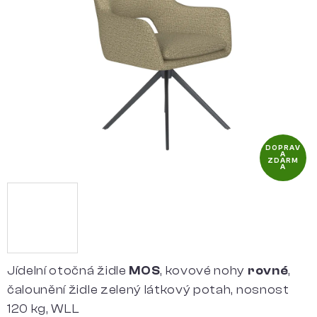
5
hvězdiček.
DOPRAV
A
ZDARM
A
Jídelní otočná židle
MOS
, kovové nohy
rovné
,
čalounění židle zelený látkový potah, nosnost
120 kg, WLL