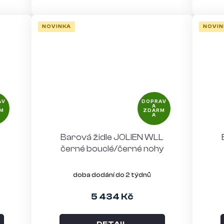
NOVINKA
NOVIN
AV
DOPRAV
A
M
ZDARM
A
Barová židle JOLIEN WLL
černé bouclé/černé nohy
doba dodání do 2 týdnů
5 434 Kč