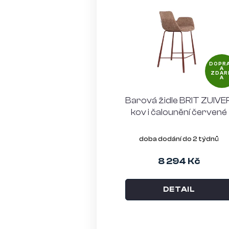
DOPR
A
ZDAR
A
Barová židle BRIT ZUIVER
kov i čalounění červené
doba dodání do 2 týdnů
8 294 Kč
DETAIL