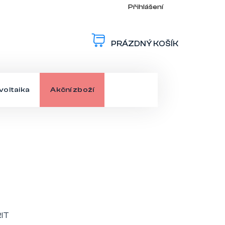
Přihlášení
PRÁZDNÝ KOŠÍK
NÁKUPNÍ
KOŠÍK
voltaika
Akční zboží
RIT