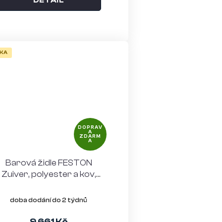
DETAIL
KA
DOPRAV
A
ZDARM
A
Barová židle FESTON
Zuiver, polyester a kov,
červená
doba dodání do 2 týdnů
9 661 Kč