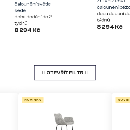
ZUIVER, kov i
čalounění světle
čalounění béž
šedé
doba dodání do
doba dodání do 2
týdnů
týdnů
8 294 Kč
8 294 Kč
OTEVŘÍT FILTR
NOVINKA
NOVIN