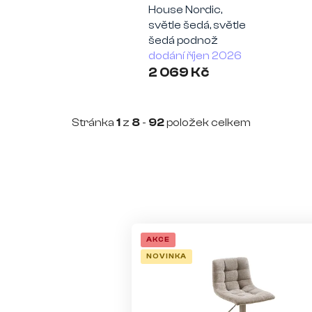
House Nordic,
světle šedá, světle
šedá podnož
dodání říjen 2026
2 069 Kč
Stránka
1
z
8
-
92
položek celkem
V
ý
AKCE
NOVINKA
p
i