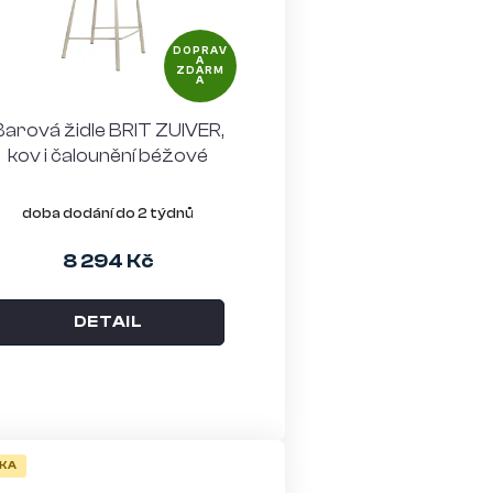
d
DOPRAV
u
A
ZDARM
A
k
Barová židle BRIT ZUIVER,
t
kov i čalounění béžové
ů
doba dodání do 2 týdnů
8 294 Kč
DETAIL
KA