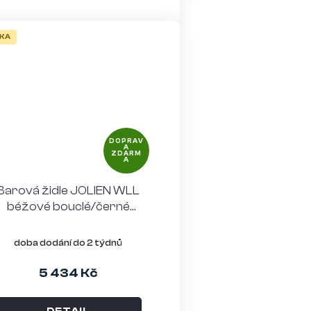
KA
DOPRAV
A
ZDARM
A
Barová židle JOLIEN WLL
béžové bouclé/černé
nohy
doba dodání do 2 týdnů
5 434 Kč