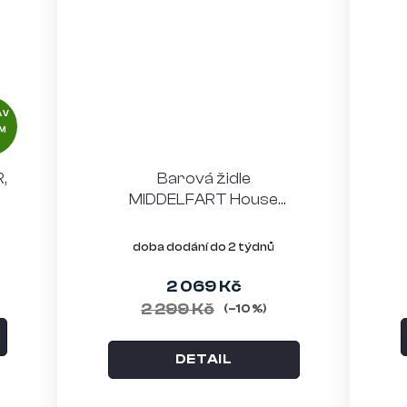
AV
M
,
Barová židle
MIDDELFART House
Nordic, černý samet,
černá podnož
doba dodání do 2 týdnů
2 069 Kč
2 299 Kč
(–10 %)
DETAIL