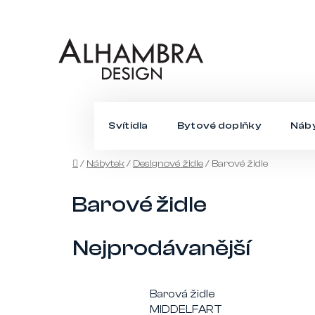
Přejít
na
obsah
Svítidla
Bytové doplňky
Náb
Domů
/
Nábytek
/
Designové židle
/
Barové židle
Barové židle
Nejprodávanější
Barová židle
MIDDELFART