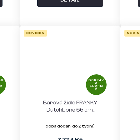
DETAIL
NOVINKA
NOVIN
AV
DOPRAV
A
M
ZDARM
A
Barová židle FRANKY
Dutchbone 65 cm,
polyester, béžová
doba dodání do 2 týdnů
7 774 Kč