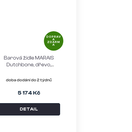
DOPRAV
A
ZDARM
A
Barová židle MARAIS
Dutchbone, dřevo,
čalouněný sedák, béžová
doba dodání do 2 týdnů
5 174 Kč
DETAIL