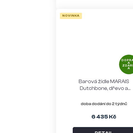
NOVINKA
DOPR
A
ZDAR
A
Barová židle MARAIS
Dutchbone, dřevo a
polyester, béžová
doba dodání do 2 týdnů
6 435 Kč