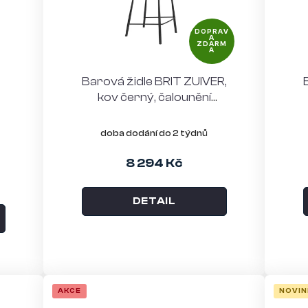
DOPRAV
A
ZDARM
A
Barová židle BRIT ZUIVER,
kov černý, čalounění
světle šedé
doba dodání do 2 týdnů
8 294 Kč
DETAIL
AKCE
NOVIN