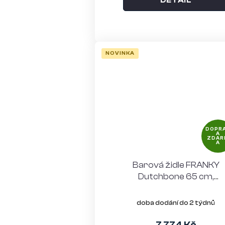
DETAIL
NOVINKA
DOPR
A
ZDAR
A
Barová židle FRANKY
Dutchbone 65 cm,
polyester, zlatohnědá
doba dodání do 2 týdnů
7 774 Kč