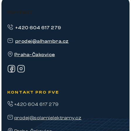
Z
á
Kontakt
p
+420 604 617 279
a
t
prodej
@
alhambra.cz
í
Praha-Čakovice
KONTAKT PRO FVE
+420 604 617 279
prodej@solarnielektrarny.cz