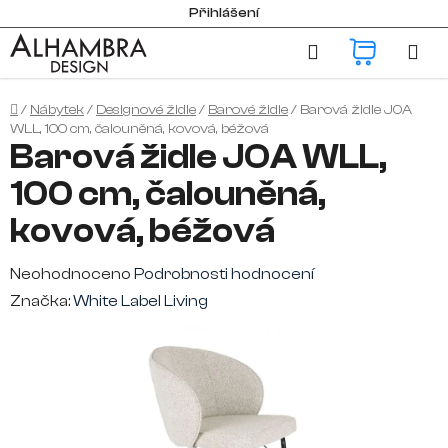
Přejít
Přihlášení
na
Hledat
NÁKUP
obsah
KOŠÍK
Domů
/
Nábytek
/
Designové židle
/
Barové židle
/
Barová židle JOA
WLL, 100 cm, čalouněná, kovová, béžová
Barová židle JOA WLL,
100 cm, čalouněná,
kovová, béžová
Průměrné
Neohodnoceno
Podrobnosti hodnocení
hodnocení
Značka:
White Label Living
produktu
je
0,0
z
5