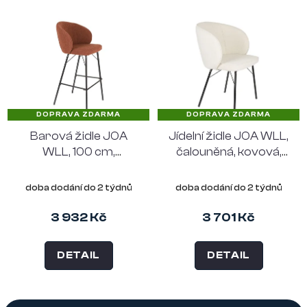
DOPRAVA ZDARMA
DOPRAVA ZDARMA
Barová židle JOA
Jídelní židle JOA WLL,
WLL, 100 cm,
čalouněná, kovová,
čalouněná, kovová,
bílá
hnědá
doba dodání do 2 týdnů
doba dodání do 2 týdnů
3 932 Kč
3 701 Kč
DETAIL
DETAIL