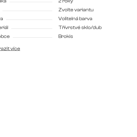
uka
2 roky
Zvolte variantu
va
Volitelná barva
riál
Třívrstvé sklo/dub
obce
Brokis
azit více