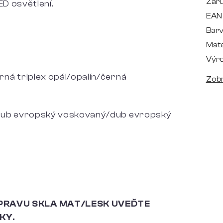
Zár
ED osvětlení.
EAN
Bar
Mate
Výr
ná triplex opál/opalín/černá
Zobr
dub evropský voskovaný/dub evropský
PRAVU SKLA MAT/LESK UVEĎTE
KY.