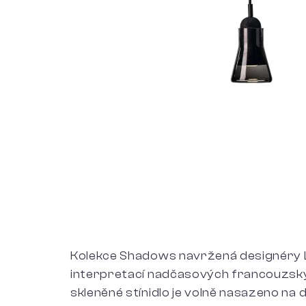
Kolekce Shadows navržená designéry L
interpretací nadčasových francouzský
skleněné stínidlo je volně nasazeno na