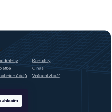
u
podmínky
Kontakty
platba
O nás
sobních údajů
Vrácení zboží
ouhlasím