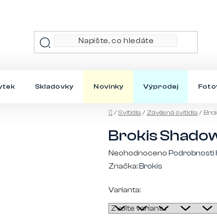
ytek
Skladovky
Novinky
Výprodej
Foto
Domů
/
Svítidla
/
Závěsná svítidla
/
Bro
Brokis Shado
Průměrné
Neohodnoceno
Podrobnosti
hodnocení
Značka:
Brokis
produktu
Varianta:
je
0,0