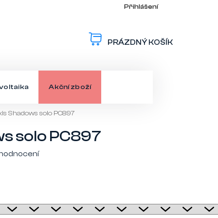
Přihlášení
PRÁZDNÝ KOŠÍK
NÁKUPNÍ
KOŠÍK
voltaika
Akční zboží
kis Shadows solo PC897
ws solo PC897
 hodnocení