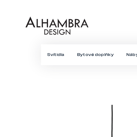
Přejít
na
obsah
Svítidla
Bytové doplňky
Náb