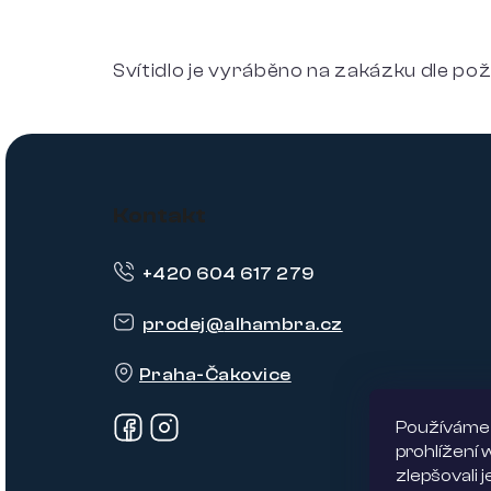
Svítidlo je vyráběno na zakázku dle pož
Z
á
Kontakt
p
+420 604 617 279
a
t
prodej
@
alhambra.cz
í
Praha-Čakovice
Používáme 
prohlížení
zlepšovali 