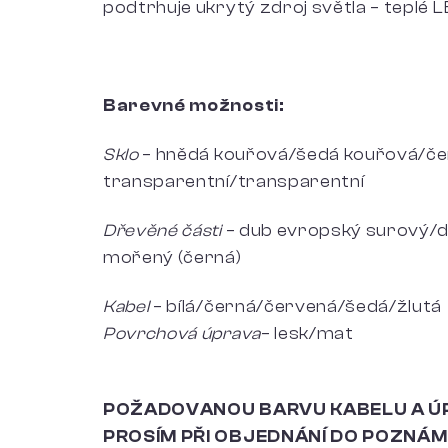
podtrhuje ukrytý zdroj světla – teplé L
Barevné možnosti:
Sklo
– hnědá kouřová/šedá kouřová/čer
transparentní/transparentní
Dřevěné části
– dub evropský surový/
mořený (černá)
Kabel
– bílá/černá/červená/šedá/žlutá
Povrchová úprava
– lesk/mat
POŽADOVANOU BARVU KABELU A Ú
PROSÍM PŘI OBJEDNÁNÍ DO POZNÁM