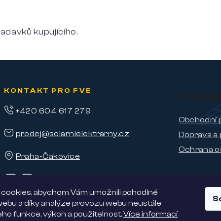
adavků kupujícího.
KONTAKT PRO FVE
O nákup
+420 604 617 279
Obchodní 
prodej@solarnielektrarny.cz
Doprava a 
Ochrana o
Praha-Čakovice
cookies, abychom Vám umožnili pohodlné
S
 webu a díky analýze provozu webu neustále
jeho funkce, výkon a použitelnost.
Více informací