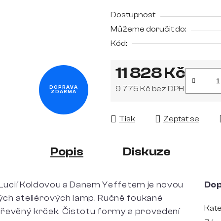
z
5
Dostupnost
hvězdiček.
Můžeme doručit do:
Kód:
11 828 Kč
9 775 Kč bez DPH
DOPRAVA
ZDARMA
Měrná cena:
Tisk
Zeptat se
Popis
Diskuze
ucií Koldovou a Danem Yeffetem je novou
Dop
ch ateliérových lamp. Ručně foukané
Kate
 dřevěný krček. Čistotu formy a provedení