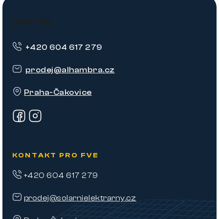
Z
á
Kontakt
p
+420 604 617 279
a
t
prodej
@
alhambra.cz
í
Praha-Čakovice
KONTAKT PRO FVE
+420 604 617 279
prodej@solarnielektrarny.cz