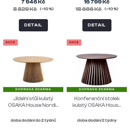
7 946 Kč
16 799 Kč
8 829 Kč
18 666 Kč
(–10 %)
(–10 %)
DETAIL
DETAIL
AKCE
AKCE
DOPRAVA ZDARMA
DOPRAVA ZDARMA
Jídelní stůl kulatý
Konferenční stolek
OSAKA House Nordic
kulatý OSAKA House
Ø140 cm, přírodní
Nordic Ø70 cm,
dub
uzený dub
doba dodání do 2 týdnů
doba dodání 2 týdny