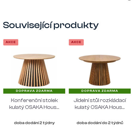
Související produkty
AKCE
AKCE
DOPRAVA ZDARMA
DOPRAVA ZDARMA
Konferenční stolek
Jídelní stůl rozkládací
kulatý OSAKA House
kulatý OSAKA House
Nordic Ø70 cm,
Nordic Ø120 cm, max
přírodní dub
délka 200 cm,
doba dodání 2 týdny
doba dodání do 2 týdnů
přírodní dub