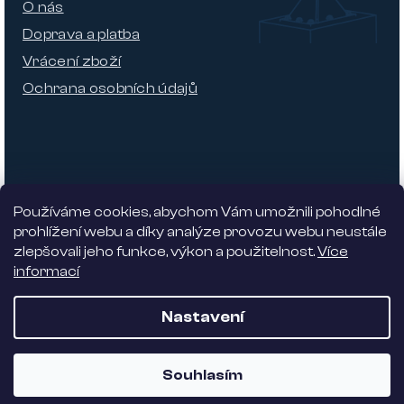
O nás
Doprava a platba
Vrácení zboží
Ochrana osobních údajů
Používáme cookies, abychom Vám umožnili pohodlné
prohlížení webu a díky analýze provozu webu neustále
zlepšovali jeho funkce, výkon a použitelnost.
Více
informací
Nabízíme 5% slevu
Nastavení
Vytvořil Shoptet
| Dostmedia
Souhlasím
Copyright 2026
Alhambra design
. Všechna práva
vyhrazena.