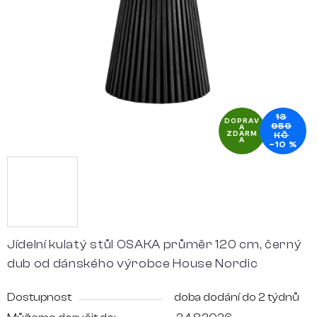
hvězdiček.
13
DOPRAV
959
A
ZDARM
KČ
A
–10 %
Jídelní kulatý stůl OSAKA průměr 120 cm, černý
dub od dánského výrobce House Nordic
Dostupnost
doba dodání do 2 týdnů