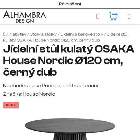
Přejít
Přihlášení
na
Hledat
NÁKUP
obsah
KOŠÍK
Domů
/
Nábytek
/
Stoly a stolky
/
Jídelní a barové stoly
/
Jídelní stůl
kulatý OSAKA House Nordic Ø120 cm, černý dub
Jídelní stůl kulatý OSAKA
House Nordic Ø120 cm,
černý dub
Průměrné
Neohodnoceno
Podrobnosti hodnocení
hodnocení
Značka:
House Nordic
produktu
AKCE
je
0,0
z
5