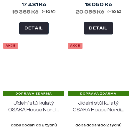
17 431 Kč
18 050 Kč
19 369 Kč
20 056 Kč
(–10 %)
(–10 %)
DETAIL
DETAIL
AKCE
AKCE
DOPRAVA ZDARMA
DOPRAVA ZDARMA
Jídelní stůl kulatý
Jídelní stůl kulatý
OSAKA House Nordic
OSAKA House Nordic
Ø120 cm, přírodní
Ø120 cm, uzený dub
dub
doba dodání do 2 týdnů
doba dodání do 2 týdnů