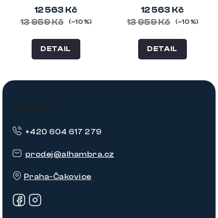
12 563 Kč
12 563 Kč
13 959 Kč
13 959 Kč
(–10 %)
(–10 %)
DETAIL
DETAIL
Z
á
Kontakt
p
+420 604 617 279
a
t
prodej
@
alhambra.cz
í
Praha-Čakovice