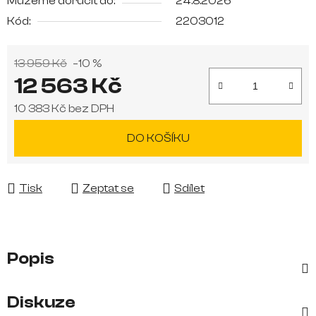
Můžeme doručit do:
24.8.2026
Kód:
2203012
13 959 Kč
–10 %
12 563 Kč
10 383 Kč bez DPH
Měrná cena:
DO KOŠÍKU
Tisk
Zeptat se
Sdílet
Popis
Diskuze