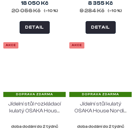
18 050 Kč
8 355 Kč
20 056 Kč
9 284 Kč
(–10 %)
(–10 %)
DETAIL
DETAIL
AKCE
AKCE
DOPRAVA ZDARMA
DOPRAVA ZDARMA
Jídelní stůl rozkládací
Jídelní stůl kulatý
kulatý OSAKA House
OSAKA House Nordic
Nordic Ø120 cm,
Ø140 cm, uzený dub
max. délka 200 cm,
doba dodání do 2 týdnů
doba dodání do 2 týdnů
uzený dub