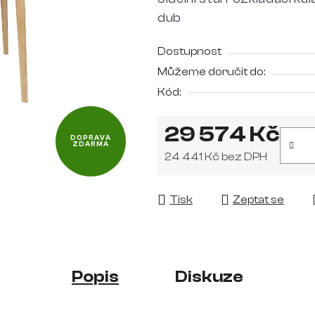
je
dub
0,0
z
Dostupnost
5
Můžeme doručit do:
hvězdiček.
Kód:
29 574 Kč
DOPRAVA
ZDARMA
24 441 Kč bez DPH
Měrná cena:
Tisk
Zeptat se
Popis
Diskuze