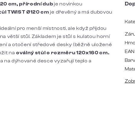
Dop
120 cm, přírodní dub
je novinkou
stůl TWIST Ø120 cm
je dřevěný a má dubovou
Kate
ideální pro menší místnosti, ale když přijdou
Zár
a větší stůl. Základem je stůl s kulatou horní
Hmo
žení a otočení středové desky (běžně uložené
EAN
ožit na
oválný stůl o rozměru 120x160 cm.
Bar
va na dýhované desce vyzařují teplo a
Mate
Zobr