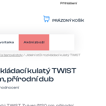
Přihlášení
PRÁZDNÝ KOŠÍK
NÁKUPNÍ
KOŠÍK
voltaika
Akční zboží
í a barové stoly
/
Jídelní stůl rozkládací kulatý TWIST
ozkládací kulatý TWIST
m, přírodní dub
 hodnocení
ulatý TWIST Zuiver Ø120 cm, přírodní