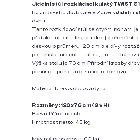
Jídelní stůl rozkládací kulatý TWIST Ø
holandského dodavatele Zuiver.
Jídelní 
dýhu.
Tento rozkládací stůl se čtyřmi nohami je 
přátelé nebo rodina, snadno jej přeměníte n
deskou o průměru 120 cm, ale díky rozta
pod základní deskou stolu) se dá stůl rozl
Výška stolu je 76 cm. Přírodní kresby dře
přinášení přírodu do vašeho domova.
Materiál: Dřevo, dubová dýha
Rozměry: 120x76 cm (Ø x H)
Barva: Přírodní dub
Hmotnost netto: 45 kg
Maximální nosnost: 100 kg