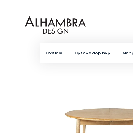
Přejít
na
obsah
Svítidla
Bytové doplňky
Náb