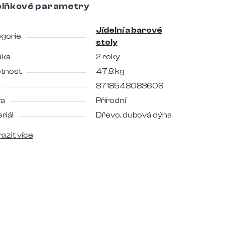
lňkové parametry
Jídelní a barové
gorie
stoly
uka
2 roky
tnost
47.8 kg
8718548083608
va
Přírodní
riál
Dřevo, dubová dýha
azit více