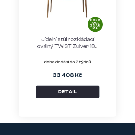
DOPR
AVA
ZDAR
MA
Jídelní stůl rozkládací
oválný TWIST Zuiver 185
cm, ořech
doba dodání do 2 týdnů
33 408 Kč
DETAIL