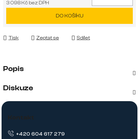
3 098 Kč bez DPH
Měrná cena:
DO KOŠÍKU
Tisk
Zeptat se
Sdílet
Popis
Diskuze
Z
á
Kontakt
p
+420 604 617 279
a