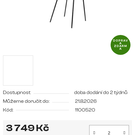
DOPRAV
A
ZDARM
A
Dostupnost
doba dodání do 2 týdnů
Můžeme doručit do:
21.8.2026
Kód:
1100520
3 749 Kč