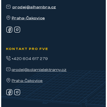
t
prodej
@
alhambra.cz
í
Praha-Čakovice
KONTAKT PRO FVE
+420 604 617 279
prodej@solarnielektrarny.cz
Praha-Čakovice