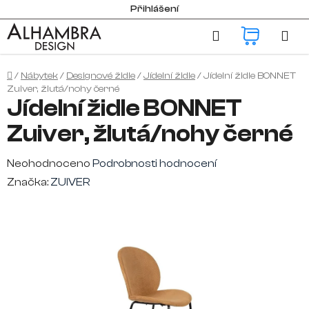
Přejít
Přihlášení
na
Hledat
NÁKUP
obsah
KOŠÍK
Domů
/
Nábytek
/
Designové židle
/
Jídelní židle
/
Jídelní židle BONNET
Zuiver, žlutá/nohy černé
Jídelní židle BONNET
Zuiver, žlutá/nohy černé
Průměrné
Neohodnoceno
Podrobnosti hodnocení
hodnocení
Značka:
ZUIVER
produktu
je
0,0
z
5
hvězdiček.