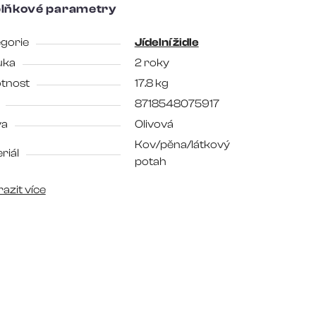
lňkové parametry
gorie
Jídelní židle
uka
2 roky
tnost
17.8 kg
8718548075917
va
Olivová
Kov/pěna/látkový
riál
potah
azit více