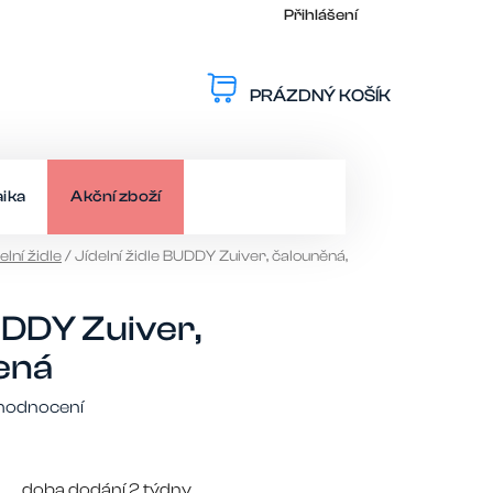
Přihlášení
PRÁZDNÝ KOŠÍK
NÁKUPNÍ
KOŠÍK
aika
Akční zboží
elní židle
/
Jídelní židle BUDDY Zuiver, čalouněná,
BUDDY Zuiver,
ená
hodnocení
doba dodání 2 týdny