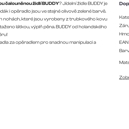
ou čalouněnou židlí BUDDY
? Jídelní židle BUDDY je
Dop
k i opěradlo jsou ve stejné olivově zelené barvě.
Kate
ních nohách, které jsou vyrobeny z trubkového kovu
Zár
otaženo látkou, výplň pěna. BUDDY od holandského
Hmo
éru!
madla za opěradlem pro snadnou manipulaci a
EAN
Bar
Mate
Zobr