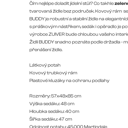
Čím nejlépe doladit jídelní stůl? Co takhle
zelen
tvarovaná židle bez područek. Kovový rám sedá
BUDDY je robustní a stabilní židle na elegant
s práškovým nástřikem, sedák i opěradlo je p
výrobce ZUIVER bude chloubou vašeho interi
Židli BUDDY snadno poznáte podle držadla - 
přenášení židle.
Látkový potah
Kovový trubkový rám
Plastové kluzáky na ochranu podlahy
Rozměry: 57x48x85 cm
Výška sedáku: 48 cm
Hloubka sedáku: 40 cm
Šířka sedáku: 47 cm
Odolnost potahu: 45.000 Martindale