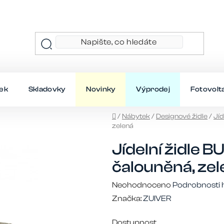
ek
Skladovky
Novinky
Výprodej
Fotovolt
Domů
/
Nábytek
/
Designové židle
/
Jíd
zelená
Jídelní židle 
čalouněná, zel
Průměrné
Neohodnoceno
Podrobnosti 
hodnocení
Značka:
ZUIVER
produktu
Dostupnost