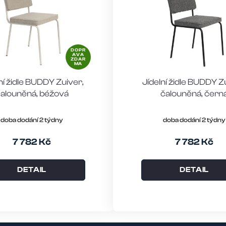
DOPR
AVA
ZDAR
MA
ní židle BUDDY Zuiver,
Jídelní židle BUDDY Z
alouněná, béžová
čalouněná, čern
doba dodání 2 týdny
doba dodání 2 týdny
7 782 Kč
7 782 Kč
DETAIL
DETAIL