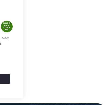
DOPR
AVA
ZDAR
MA
uiver,
á