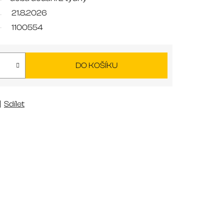
21.8.2026
1100554
DO KOŠÍKU
Sdílet