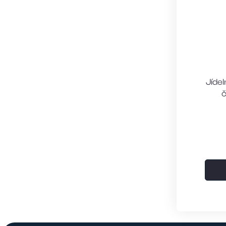
Jídel
č