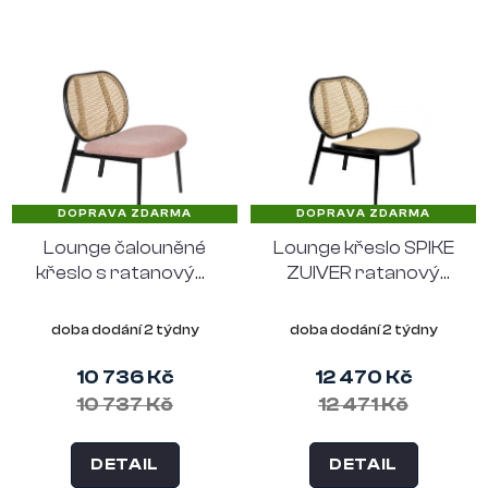
DOPRAVA ZDARMA
DOPRAVA ZDARMA
Lounge čalouněné
Lounge křeslo SPIKE
křeslo s ratanovým
ZUIVER ratanový
opěradlem SPIKE
sedák i opěradlo
ZUIVER,růžové
doba dodání 2 týdny
doba dodání 2 týdny
10 736 Kč
12 470 Kč
10 737 Kč
12 471 Kč
DETAIL
DETAIL