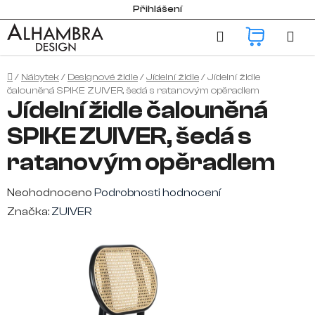
Přejít
Přihlášení
na
Hledat
NÁKUP
obsah
KOŠÍK
Domů
/
Nábytek
/
Designové židle
/
Jídelní židle
/
Jídelní židle
čalouněná SPIKE ZUIVER, šedá s ratanovým opěradlem
Jídelní židle čalouněná
SPIKE ZUIVER, šedá s
ratanovým opěradlem
Průměrné
Neohodnoceno
Podrobnosti hodnocení
hodnocení
Značka:
ZUIVER
produktu
je
0,0
z
5