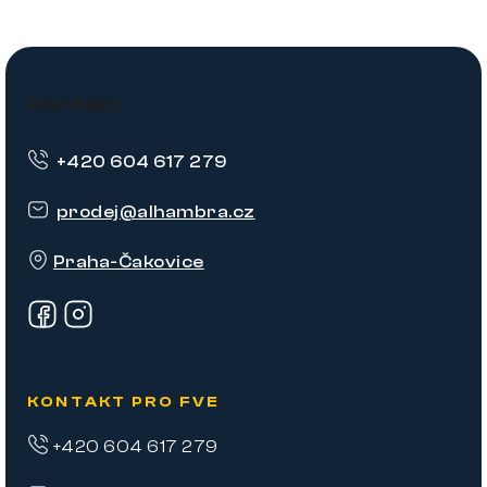
Z
á
Kontakt
p
+420 604 617 279
a
t
prodej
@
alhambra.cz
í
Praha-Čakovice
KONTAKT PRO FVE
+420 604 617 279