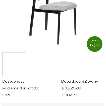
hvězdiček.
DOPRAV
A
ZDARM
A
Dostupnost
Doba dodání 2 týdny
Můžeme doručit do:
24.8.2026
Kód:
1100471