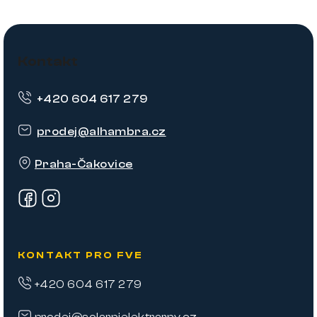
Z
á
Kontakt
p
+420 604 617 279
a
t
prodej
@
alhambra.cz
í
Praha-Čakovice
KONTAKT PRO FVE
+420 604 617 279