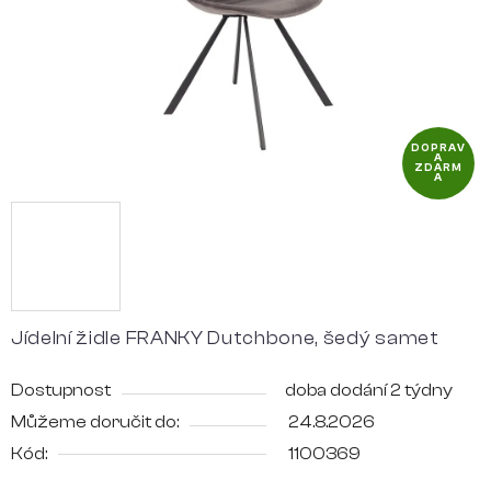
DOPRAV
A
ZDARM
A
Jídelní židle FRANKY Dutchbone, šedý samet
Dostupnost
doba dodání 2 týdny
Můžeme doručit do:
24.8.2026
Kód:
1100369