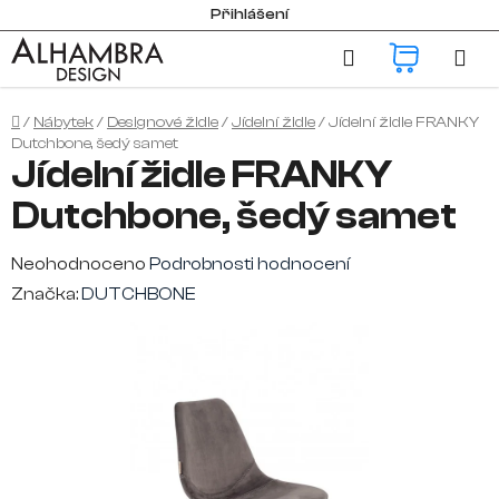
Přejít
Přihlášení
na
Hledat
NÁKUP
obsah
KOŠÍK
Domů
/
Nábytek
/
Designové židle
/
Jídelní židle
/
Jídelní židle FRANKY
Dutchbone, šedý samet
Jídelní židle FRANKY
Dutchbone, šedý samet
Průměrné
Neohodnoceno
Podrobnosti hodnocení
hodnocení
Značka:
DUTCHBONE
produktu
je
0,0
z
5
hvězdiček.