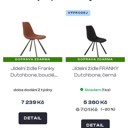
VÝPRODEJ
DOPRAVA ZDARMA
DOPRAVA ZDARMA
Jídelní židle Franky
Jídelní židle FRANKY
Dutchbone, bouclé,
Dutchbone, černá
cihlová barva
doba dodání 2 týdny
Skladem
(1 ks)
7 239 Kč
5 360 Kč
6 701 Kč
(–20 %)
DETAIL
DETAIL