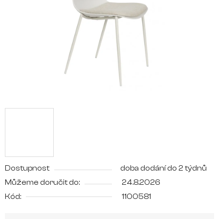
hvězdiček.
Dostupnost
doba dodání do 2 týdnů
Můžeme doručit do:
24.8.2026
Kód:
1100581