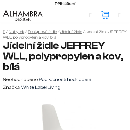
Přejít
Přihlášení
na
Hledat
NÁKUP
obsah
KOŠÍK
Domů
/
Nábytek
/
Designové židle
/
Jídelní židle
/
Jídelní židle JEFFREY
WLL, polypropylen a kov, bílá
Jídelní židle JEFFREY
WLL, polypropylen a kov,
bílá
Průměrné
Neohodnoceno
Podrobnosti hodnocení
hodnocení
Značka:
White Label Living
produktu
je
0,0
z
5