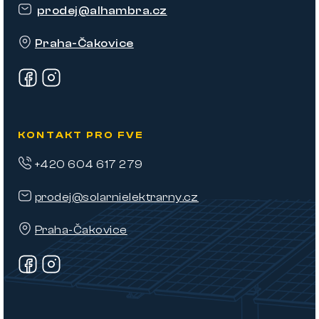
t
prodej
@
alhambra.cz
í
Praha-Čakovice
KONTAKT PRO FVE
+420 604 617 279
prodej@solarnielektrarny.cz
Praha-Čakovice