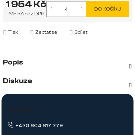
1 954 Kč
DO KOŠÍKU
1 615 Kč bez DPH
Měrná cena:
Tisk
Zeptat se
Sdílet
Popis
Diskuze
Z
á
Kontakt
p
+420 604 617 279
a