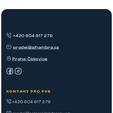
Z
á
Kontakt
p
+420 604 617 279
a
t
prodej
@
alhambra.cz
í
Praha-Čakovice
KONTAKT PRO FVE
+420 604 617 279