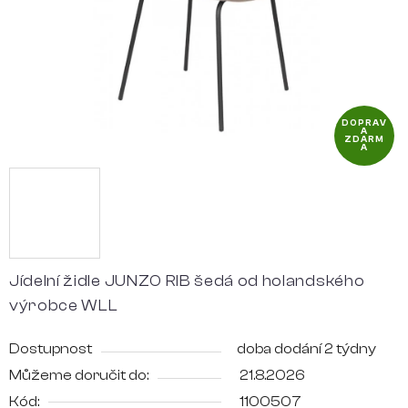
DOPRAV
A
ZDARM
A
Jídelní židle JUNZO RIB šedá od holandského
výrobce WLL
Dostupnost
doba dodání 2 týdny
Můžeme doručit do:
21.8.2026
Kód:
1100507