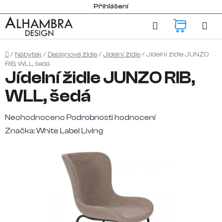
Přejít
Přihlášení
na
Hledat
NÁKUP
obsah
KOŠÍK
Domů
/
Nábytek
/
Designové židle
/
Jídelní židle
/
Jídelní židle JUNZO
RIB, WLL, šedá
Jídelní židle JUNZO RIB,
WLL, šedá
Průměrné
Neohodnoceno
Podrobnosti hodnocení
hodnocení
Značka:
White Label Living
produktu
je
0,0
z
5
hvězdiček.