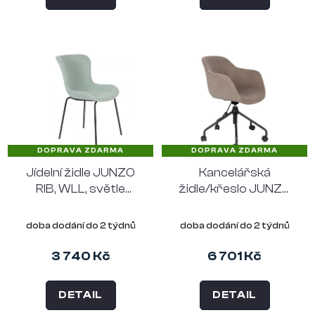
DOPRAVA ZDARMA
DOPRAVA ZDARMA
Jídelní židle JUNZO
Kancelářská
RIB, WLL, světle
židle/křeslo JUNZO
zelená
RIB, WLL, šedá
doba dodání do 2 týdnů
doba dodání do 2 týdnů
3 740 Kč
6 701 Kč
DETAIL
DETAIL