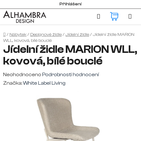
Přejít
Přihlášení
na
Hledat
NÁKUP
obsah
KOŠÍK
Domů
/
Nábytek
/
Designové židle
/
Jídelní židle
/
Jídelní židle MARION
WLL, kovová, bílé bouclé
Jídelní židle MARION WLL,
kovová, bílé bouclé
Průměrné
Neohodnoceno
Podrobnosti hodnocení
hodnocení
Značka:
White Label Living
produktu
je
0,0
z
5
hvězdiček.