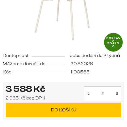
DOPRAV
A
ZDARM
A
Dostupnost
doba dodání do 2 týdnů
Můžeme doručit do:
20.8.2026
Kód:
1100565
3 588 Kč
2 965 Kč bez DPH
Měrná cena:
DO KOŠÍKU