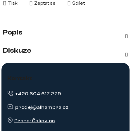
Tisk
Zeptat se
Sdílet
Popis
Diskuze
Z
á
Kontakt
p
+420 604 617 279
a
t
prodej
@
alhambra.cz
í
Praha-Čakovice