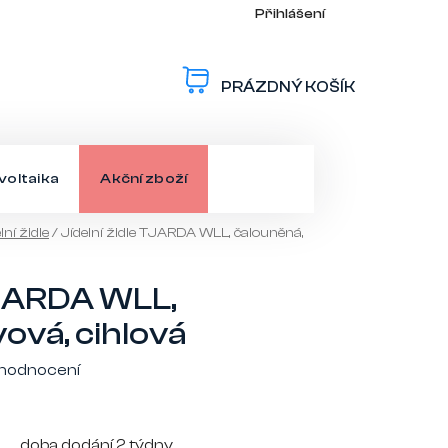
Přihlášení
PRÁZDNÝ KOŠÍK
NÁKUPNÍ
KOŠÍK
voltaika
Akční zboží
lní židle
/
Jídelní židle TJARDA WLL, čalouněná,
 TJARDA WLL,
ová, cihlová
 hodnocení
doba dodání 2 týdny