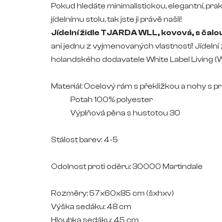
Pokud hledáte minimalistickou, elegantní, prak
jídelnímu stolu, tak jste ji právě našli!
Jídelní židle TJARDA WLL, kovová, s ča
ani jednu z vyjmenovaných vlastností!
Jídeln
holandského dodavatele White Label Living (W
Materiál: Ocelový rám s překližkou a nohy
s p
Potah 100% polyester
Výplňová pěna s hustotou 30
Stálost barev: 4-5
Odolnost proti oděru: 30000 Martindale
Rozměry: 57
x60x85 cm
(šxhxv)
Výška sedáku: 48 cm
Hloubka sedáku: 45 cm