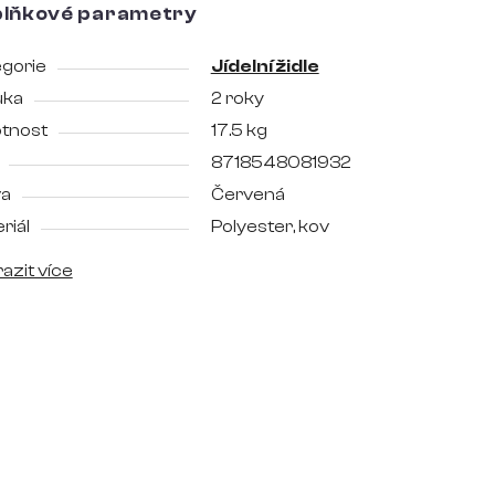
lňkové parametry
gorie
Jídelní židle
uka
2 roky
tnost
17.5 kg
8718548081932
va
Červená
riál
Polyester, kov
azit více