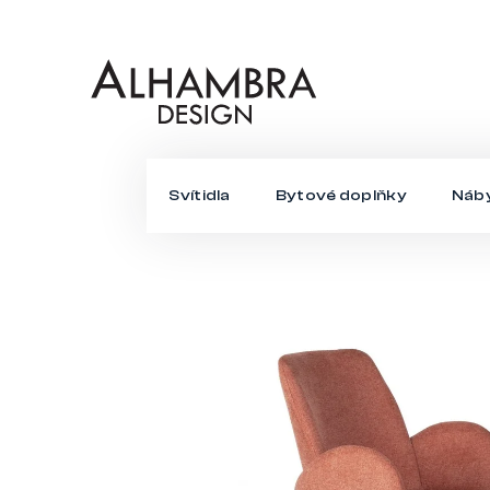
Přejít
na
obsah
Svítidla
Bytové doplňky
Náb