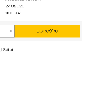
24.8.2026
1100562
DO KOŠÍKU
Sdílet