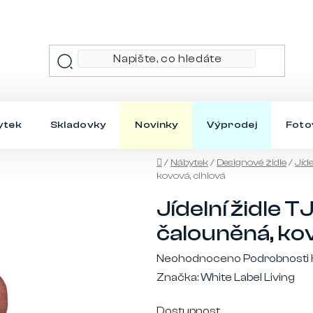
ytek
Skladovky
Novinky
Výprodej
Foto
Domů
/
Nábytek
/
Designové židle
/
Jíde
kovová, cihlová
Jídelní židle
čalouněná, kov
Průměrné
Neohodnoceno
Podrobnosti
hodnocení
Značka:
White Label Living
produktu
Dostupnost