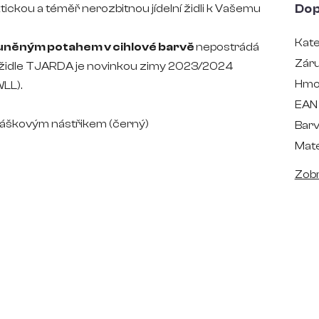
tickou a téměř nerozbitnou jídelní židli k Vašemu
Dop
Kate
louněným potahem v cihlové barvě
nepostrádá
Zár
í židle TJARDA je novinkou zimy 2023/2024
Hmo
LL).
EAN
ráškovým nástřikem (černý)
Bar
Mate
Zobr