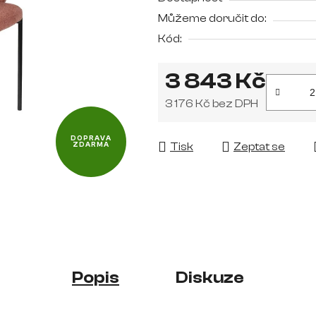
je
Můžeme doručit do:
0,0
Kód:
z
5
3 843 Kč
hvězdiček.
3 176 Kč bez DPH
Měrná cena:
DOPRAVA
Tisk
Zeptat se
ZDARMA
Popis
Diskuze