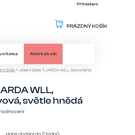
Přihlášení
PRÁZDNÝ KOŠÍK
NÁKUPNÍ
KOŠÍK
voltaika
Akční zboží
lní židle
/
Jídelní židle TJARDA WLL, čalouněná,
 TJARDA WLL,
vová, světle hnědá
 hodnocení
doba dodání do 2 týdnů