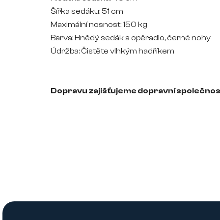
Šířka sedáku: 51 cm
Maximální nosnost: 150 kg
Barva: Hnědý sedák a opěradlo, černé nohy
Údržba: Čistěte vlhkým hadříkem
Dopravu zajišťujeme dopravní společno
Z