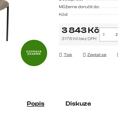
je
Můžeme doručit do:
0,0
Kód:
z
5
3 843 Kč
hvězdiček.
3 176 Kč bez DPH
Měrná cena:
DOPRAVA
Tisk
Zeptat se
ZDARMA
Popis
Diskuze