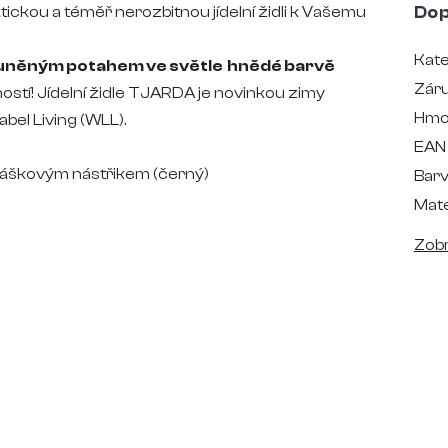
tickou a téměř nerozbitnou jídelní židli k Vašemu
Dop
Kate
louněným potahem ve světle hnědé barvě
Zár
ostí!
Jídelní židle TJARDA je novinkou zimy
Hmo
el Living (WLL).
EAN
ráškovým nástřikem (černý)
Bar
Mate
Zobr