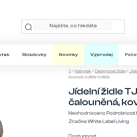
ytek
Skladovky
Novinky
Výprodej
Foto
Domů
/
Nábytek
/
Designové židle
/
Jíde
kovová, světle hnědá
Jídelní židle
čalouněná, ko
Průměrné
Neohodnoceno
Podrobnosti
hodnocení
Značka:
White Label Living
produktu
Dostupnost