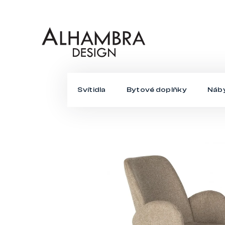
Přejít
na
obsah
Svítidla
Bytové doplňky
Náb