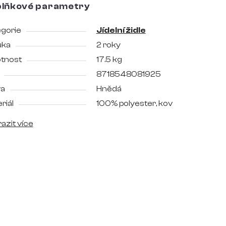
lňkové parametry
gorie
Jídelní židle
uka
2 roky
tnost
17.5 kg
8718548081925
va
Hnědá
riál
100% polyester, kov
azit více