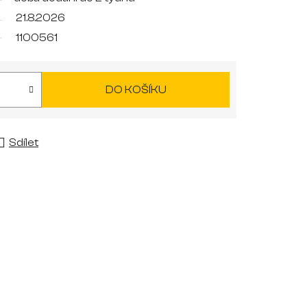
21.8.2026
1100561
DO KOŠÍKU
Sdílet