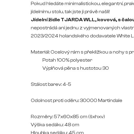
Pokud hledáte minimalistickou, elegantní, prak
jídelnímu stolu, tak jste ji právě našli!
Jídelní židle TJARDA WLL, kovová, s ča
nepostrádá ani jednu z vyjmenovaných vlastn
2023/2024 holandského dodavatele White Lab
Materiál: Ocelový rám s překližkou a nohy
s p
Potah 100% polyester
Výplňová pěna s hustotou 30
Stálost barev: 4-5
Odolnost proti oděru: 30000 Martindale
Rozměry: 57
x60x85 cm
(šxhxv)
Výška sedáku: 48 cm
Hloubka sedáku: 45 cm