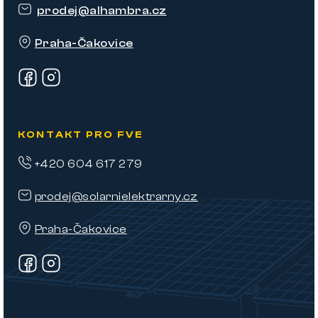
t
prodej
@
alhambra.cz
í
Praha-Čakovice
KONTAKT PRO FVE
+420 604 617 279
prodej@solarnielektrarny.cz
Praha-Čakovice