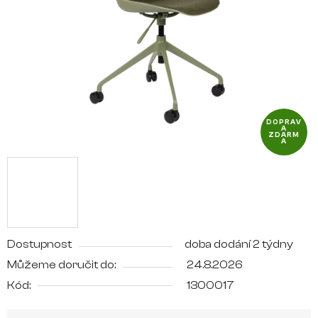
hvězdiček.
DOPRAV
A
ZDARM
A
Dostupnost
doba dodání 2 týdny
Můžeme doručit do:
24.8.2026
Kód:
1300017