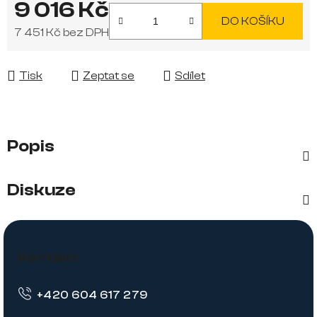
9 016 Kč
DO KOŠÍKU
7 451 Kč bez DPH
Měrná cena:
Tisk
Zeptat se
Sdílet
Popis
Diskuze
Z
á
Kontakt
p
+420 604 617 279
a