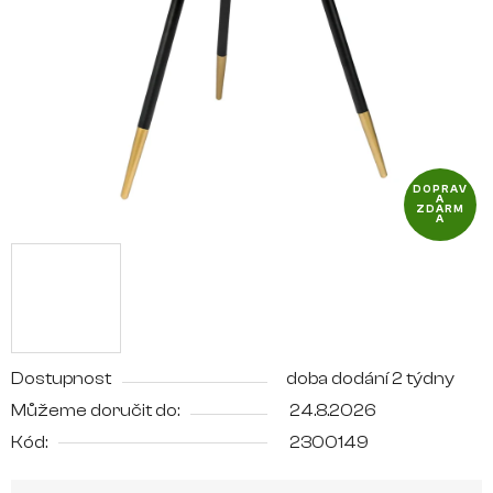
hvězdiček.
DOPRAV
A
ZDARM
A
Dostupnost
doba dodání 2 týdny
Můžeme doručit do:
24.8.2026
Kód:
2300149