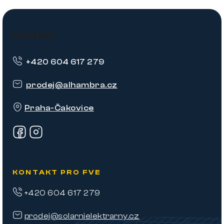
Z
á
Kontakt
p
+420 604 617 279
a
t
prodej
@
alhambra.cz
í
Praha-Čakovice
KONTAKT PRO FVE
+420 604 617 279
prodej@solarnielektrarny.cz