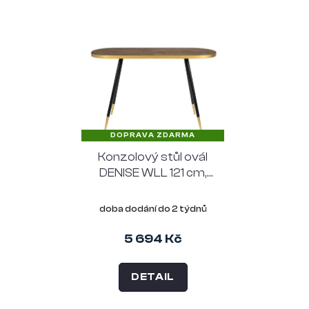
DOPRAVA ZDARMA
Konzolový stůl ovál
DENISE WLL 121 cm,
hnědý
doba dodání do 2 týdnů
5 694 Kč
DETAIL