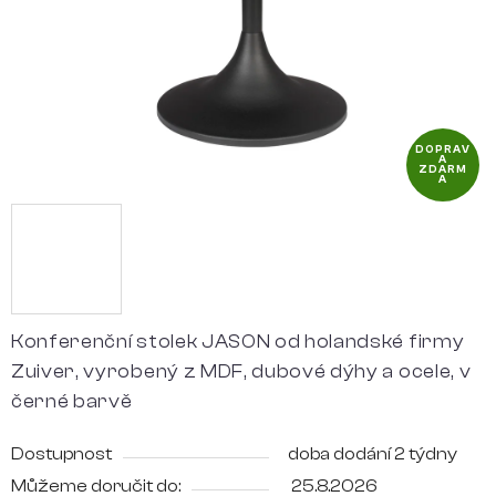
DOPRAV
A
ZDARM
A
Konferenční stolek JASON od holandské firmy
Zuiver, vyrobený z MDF, dubové dýhy a ocele, v
černé barvě
Dostupnost
doba dodání 2 týdny
Můžeme doručit do:
25.8.2026