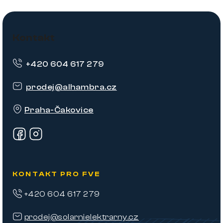
Z
á
Kontakt
p
+420 604 617 279
a
t
prodej
@
alhambra.cz
í
Praha-Čakovice
KONTAKT PRO FVE
+420 604 617 279
prodej@solarnielektrarny.cz