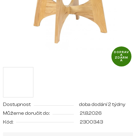
hvězdiček.
DOPRAV
A
ZDARM
A
Dostupnost
doba dodání 2 týdny
Můžeme doručit do:
21.8.2026
Kód:
2300343