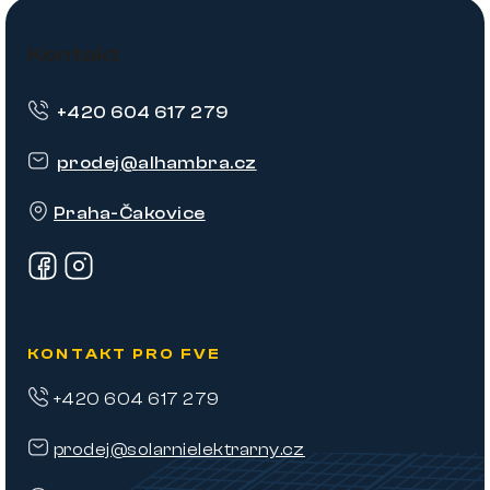
Z
á
Kontakt
p
+420 604 617 279
a
t
prodej
@
alhambra.cz
í
Praha-Čakovice
KONTAKT PRO FVE
+420 604 617 279
prodej@solarnielektrarny.cz