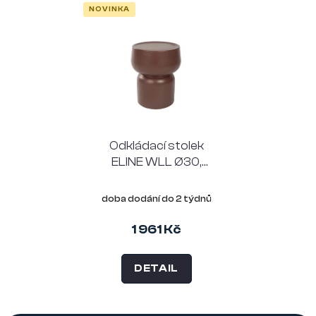
NOVINKA
Odkládací stolek
ELINE WLL Ø30,
výška 36 cm, MGO,
hnědý
doba dodání do 2 týdnů
1 961 Kč
DETAIL