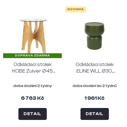
NOVINKA
DOPRAVA ZDARMA
Odkládací stolek
Odkládací stolek
KOBE Zuiver Ø45
ELINE WLL Ø30,
cm, světlé dřevo a
výška 36 cm, MGO,
čiré sklo
zelený
doba dodání 2 týdny
doba dodání do 2 týdnů
6 763 Kč
1 961 Kč
DETAIL
DETAIL