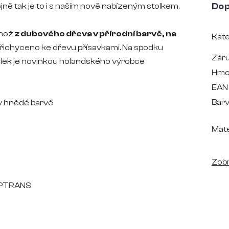
ejně tak je to i s naším nově nabízeným stolkem.
Dop
nož
z dubového dřeva v přírodní barvě, na
Kate
 přichyceno ke dřevu přísavkami. Na spodku
Zár
olek je novinkou holandského výrobce
Hmo
EAN
Bar
v hnědé barvě
Mate
Zobr
TOPTRANS