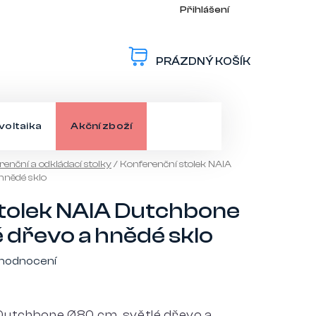
Přihlášení
PRÁZDNÝ KOŠÍK
NÁKUPNÍ
KOŠÍK
voltaika
Akční zboží
enční a odkládací stolky
/
Konferenční stolek NAIA
hnědé sklo
tolek NAIA Dutchbone
 dřevo a hnědé sklo
 hodnocení
 Dutchbone Ø80 cm, světlé dřevo a