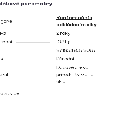
lňkové parametry
Konferenční a
gorie
odkládací stolky
uka
2 roky
tnost
13.8 kg
8718548073067
va
Přírodní
Dubové dřevo
riál
přírodní, tvrzené
sklo
azit více