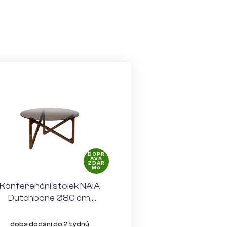
DOPR
AVA
ZDAR
MA
Konferenční stolek NAIA
Dutchbone Ø80 cm,
tmavé dřevo i sklo
doba dodání do 2 týdnů