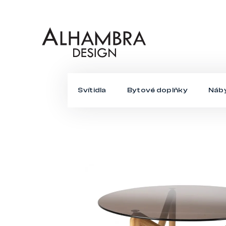
Přejít
na
obsah
Svítidla
Bytové doplňky
Náb