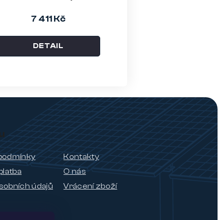
7 411 Kč
DETAIL
u
podmínky
Kontakty
platba
O nás
sobních údajů
Vrácení zboží