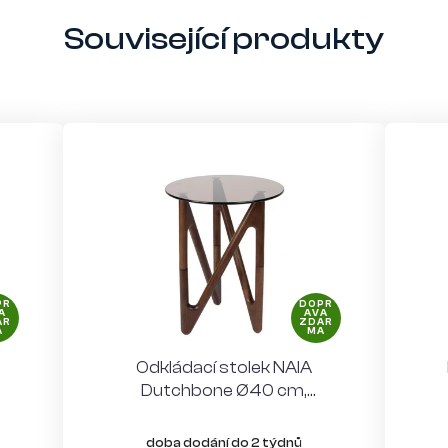
Související produkty
PR
DOPR
A
AVA
AR
ZDAR
A
MA
Odkládací stolek NAIA
Dutchbone Ø40 cm,
o
tmavé dřevo i sklo
doba dodání do 2 týdnů