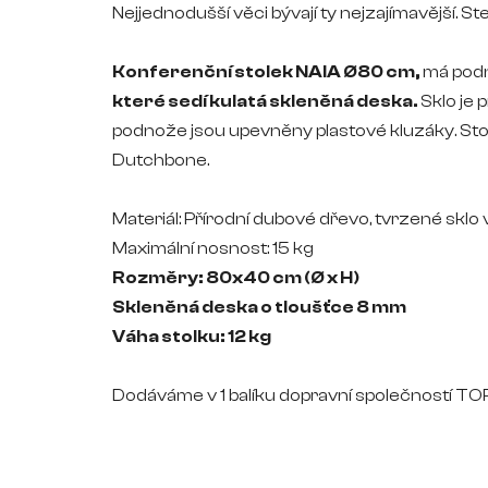
Nejjednodušší věci bývají ty nejzajímavější. St
Konferenční stolek NAIA
Ø8
0 cm,
má pod
které sedí kulatá skleněná deska.
Sklo je
podnože jsou upevněny plastové kluzáky. St
Dutchbone.
Materiál: Přírodní dubové dřevo, tvrzené sklo
Maximální nosnost: 15 kg
Rozměry: 80x40 cm (Ø x H)
Skleněná deska o tloušťce 8 mm
Váha stolku: 12 kg
Dodáváme v 1 balíku dopravní společností 