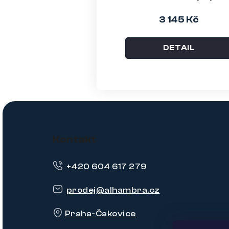
3 145 Kč
DETAIL
Z
á
Kontakt
p
+420 604 617 279
a
t
prodej
@
alhambra.cz
í
Praha-Čakovice