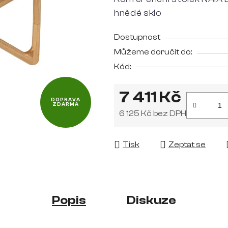
je
hnědé sklo
0,0
z
Dostupnost
5
Můžeme doručit do:
hvězdiček.
Kód:
7 411 Kč
DOPRAVA
ZDARMA
6 125 Kč bez DPH
Měrná cena:
Tisk
Zeptat se
Popis
Diskuze