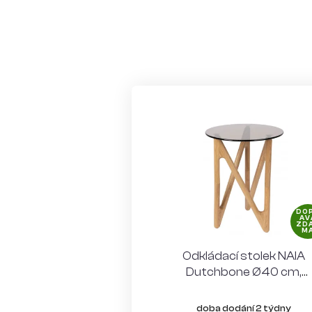
DO
AV
ZD
M
Odkládací stolek NAIA
Dutchbone Ø40 cm,
světlé dřevo a hnědé skl
doba dodání 2 týdny