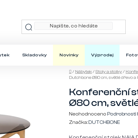
ytek
Skladovky
Novinky
Výprodej
Foto
Domů
/
Nábytek
/
Stoly a stolky
/
Konfer
Dutchbone Ø80 cm, světlé dřevo a 
Konferenční s
Ø80 cm, světlé
Průměrné
Neohodnoceno
Podrobnosti
hodnocení
Značka:
DUTCHBONE
produktu
Konferenční stolek NAIA