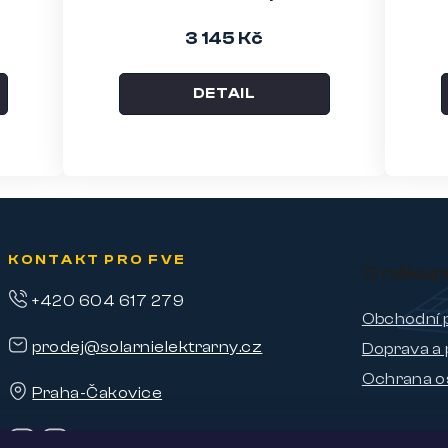
3 145 Kč
DETAIL
KONTAKT PRO FVE
O nákup
+420 604 617 279
Obchodní 
prodej@solarnielektrarny.cz
Doprava a 
Ochrana o
Praha-Čakovice