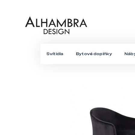
Přejít
na
obsah
Svítidla
Bytové doplňky
Náb