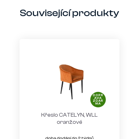
Související produkty
DOPR
AVA
ZDAR
MA
Křeslo CATELYN, WLL
oranžové
doba dodání do 2 týdnů