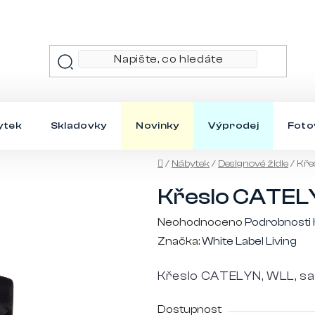
ytek
Skladovky
Novinky
Výprodej
Foto
Domů
/
Nábytek
/
Designové židle
/
Kře
Křeslo CATEL
Průměrné
Neohodnoceno
Podrobnosti
hodnocení
Značka:
White Label Living
produktu
Křeslo CATELYN, WLL, sa
je
0,0
Dostupnost