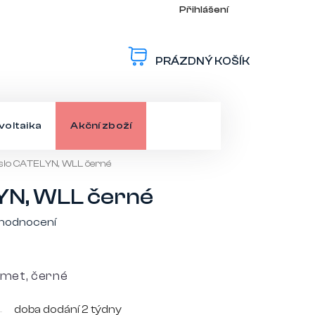
Přihlášení
PRÁZDNÝ KOŠÍK
NÁKUPNÍ
KOŠÍK
voltaika
Akční zboží
slo CATELYN, WLL černé
YN, WLL černé
 hodnocení
met, černé
doba dodání 2 týdny