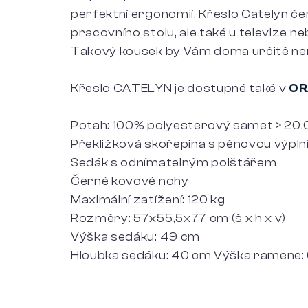
perfektní ergonomií. Křeslo Catelyn čer
pracovního stolu, ale také u televize ne
Takový kousek by Vám doma určitě ne
Křeslo CATELYN je dostupné také v
OR
Potah: 100% polyesterový samet > 20.
Překližková skořepina s pěnovou výpln
Sedák s odnímatelným polštářem
Černé kovové nohy
Maximální zatížení: 120 kg
Rozměry: 57x55,5x77 cm (š x h x v)
Výška sedáku: 49 cm
Hloubka sedáku: 40 cm Výška ramene: