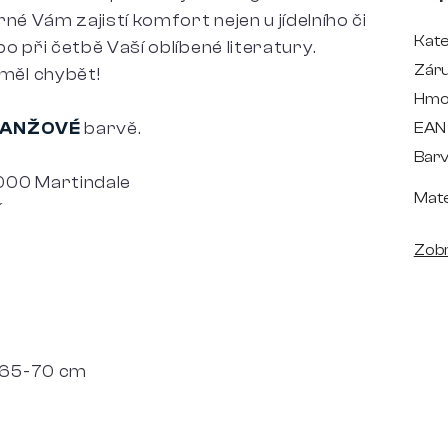
né Vám zajistí komfort nejen u jídelního či
Kate
bo při četbě Vaší oblíbené literatury.
Zár
měl chybět!
Hmo
ANŽOVÉ
barvě.
EAN
Bar
000 Martindale
Mate
í
Zobr
 65-70 cm