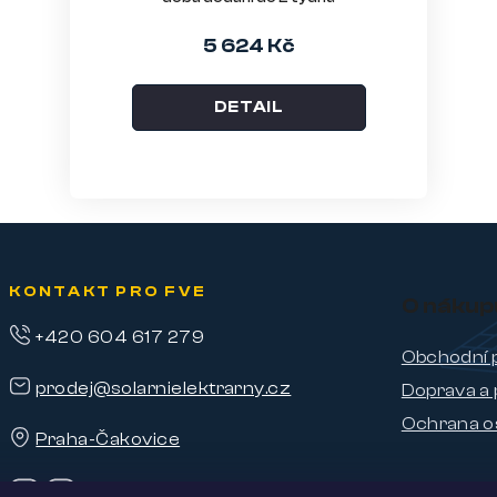
5 624 Kč
DETAIL
KONTAKT PRO FVE
O nákup
+420 604 617 279
Obchodní 
prodej@solarnielektrarny.cz
Doprava a 
Ochrana o
Praha-Čakovice