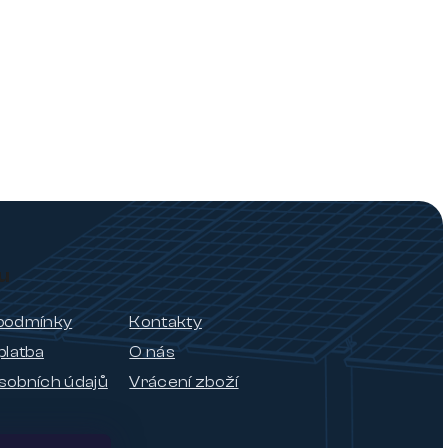
u
podmínky
Kontakty
platba
O nás
sobních údajů
Vrácení zboží