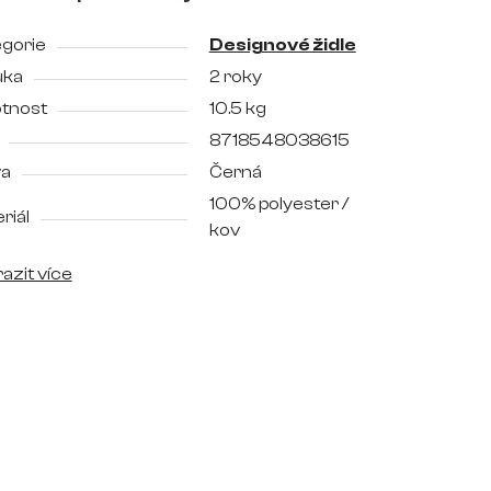
gorie
Designové židle
uka
2 roky
tnost
10.5 kg
8718548038615
va
Černá
100% polyester /
riál
kov
azit více