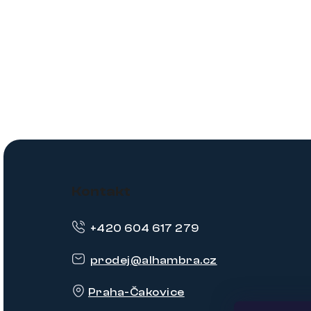
Z
á
Kontakt
p
+420 604 617 279
a
t
prodej
@
alhambra.cz
í
Praha-Čakovice