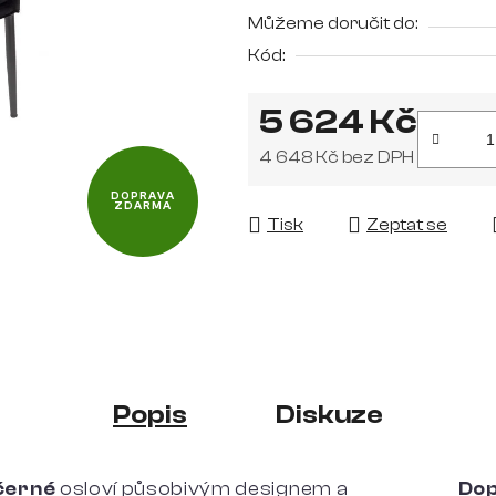
z
Můžeme doručit do:
5
Kód:
hvězdiček.
5 624 Kč
4 648 Kč bez DPH
Měrná cena:
DOPRAVA
ZDARMA
Tisk
Zeptat se
Popis
Diskuze
černé
osloví působivým designem a
Dop