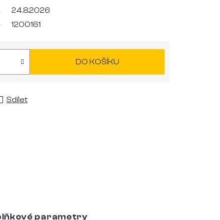
24.8.2026
1200161
DO KOŠÍKU
Sdílet
lňkové parametry