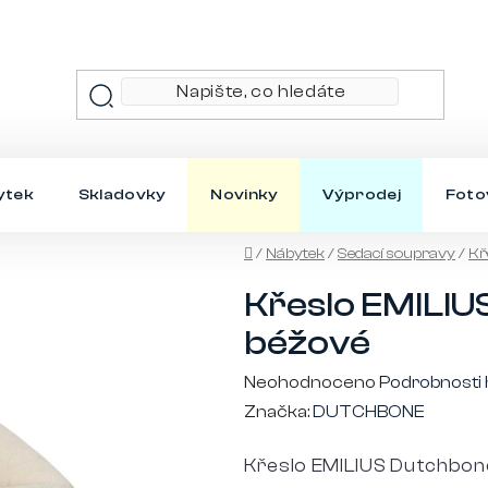
ytek
Skladovky
Novinky
Výprodej
Foto
Domů
/
Nábytek
/
Sedací soupravy
/
Kř
Křeslo EMILIU
béžové
Průměrné
Neohodnoceno
Podrobnosti
hodnocení
Značka:
DUTCHBONE
produktu
Křeslo EMILIUS Dutchbon
je