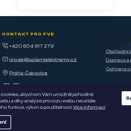
KONTAKT PRO FVE
O nákup
+420 604 617 279
Obchodní 
prodej@solarnielektrarny.cz
Doprava a 
Ochrana o
Praha-Čakovice
cookies, abychom Vám umožnili pohodlné
S
 webu a díky analýze provozu webu neustále
jeho funkce, výkon a použitelnost.
Více informací
ení
 vyhrazena.
Nabízíme 5% slevu