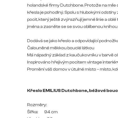
holandské firmy Dutchbone. Protože na míle 
křesla je pohodlný. Spolu s hlubokými odstíny
pocit, který ještě zvýrazňují jemné linie a ob
jména a zasněte se se svou oblíbenou knihou v
Dodává se jako křeslo a odpovídající podnož
Čalouněné měkkou bouclé látkou
Má nápadný základ z kaučukovníku v barvě 
Inspirováno hřejivým pocitem vintage interié
Promění váš domov v útulné místo – místo, kd
Křeslo EMILIUS Dutchbone, béžové bouc
Rozměry:
Šířka: 94 cm