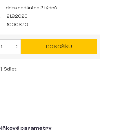
doba dodání do 2 týdnů
21.8.2026
1000370
DO KOŠÍKU
Sdílet
lňkové parametry