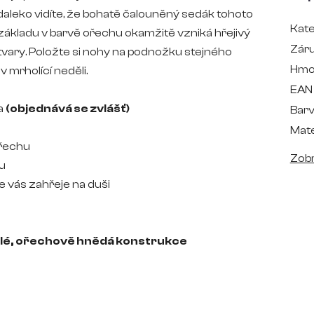
daleko vidíte, že bohatě čalouněný sedák tohoto
Kate
 základu v barvě ořechu okamžitě vzniká hřejivý
Zár
lé tvary. Položte si nohy na podnožku stejného
Hmo
 mrholící neděli.
EAN
ka
(objednává se zvlášť)
Bar
Mate
ořechu
Zobr
ru
e vás zahřeje na duši
lé, ořechově hnědá konstrukce