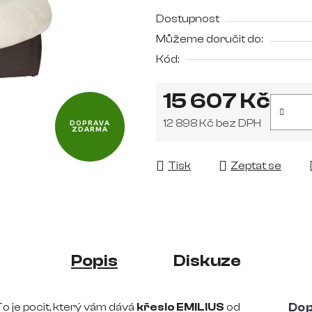
0,0
Dostupnost
z
Můžeme doručit do:
5
Kód:
hvězdiček.
15 607 Kč
12 898 Kč bez DPH
DOPRAVA
ZDARMA
Měrná cena:
Tisk
Zeptat se
Popis
Diskuze
o je pocit, který vám dává
křeslo EMILIUS
od
Dop