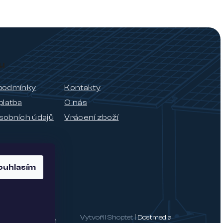
u
podmínky
Kontakty
platba
O nás
sobních údajů
Vrácení zboží
ouhlasím
Vytvořil Shoptet
| Dostmedia