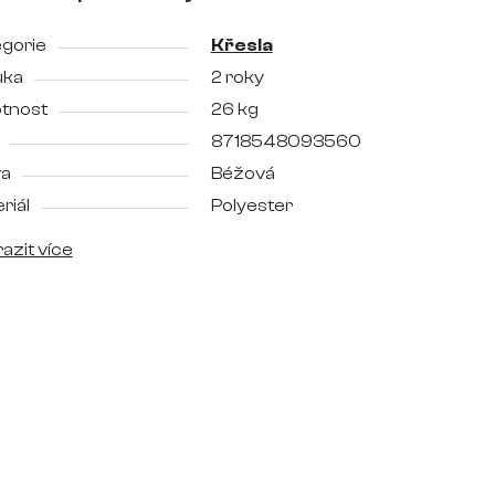
gorie
Křesla
uka
2 roky
tnost
26 kg
8718548093560
va
Béžová
riál
Polyester
azit více