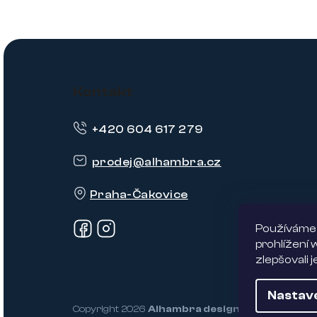
Z
á
Kontakt
p
+420 604 617 279
a
t
prodej
@
alhambra.cz
í
Praha-Čakovice
Používáme 
prohlížení
zlepšovali 
Nastav
Copyright 2026
Alhambra design
. Všechna práva