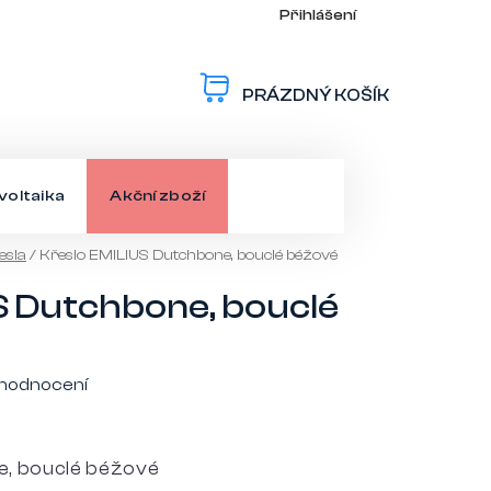
Přihlášení
PRÁZDNÝ KOŠÍK
NÁKUPNÍ
KOŠÍK
voltaika
Akční zboží
esla
/
Křeslo EMILIUS Dutchbone, bouclé béžové
S Dutchbone, bouclé
 hodnocení
e, bouclé béžové