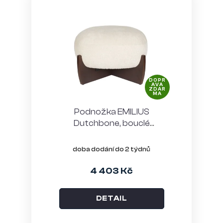
DOPR
AVA
ZDAR
MA
Podnožka EMILIUS
Dutchbone, bouclé
béžová
doba dodání do 2 týdnů
4 403 Kč
DETAIL