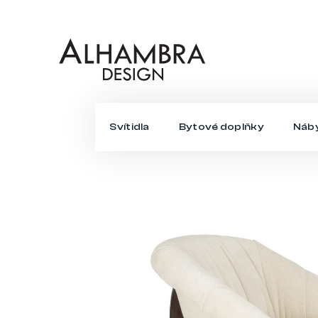
Přejít
na
obsah
Svítidla
Bytové doplňky
Náb