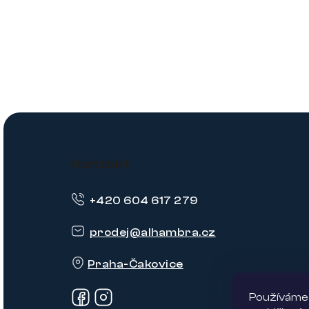
Z
á
Kontakt
p
+420 604 617 279
a
t
prodej
@
alhambra.cz
í
Praha-Čakovice
Používáme 