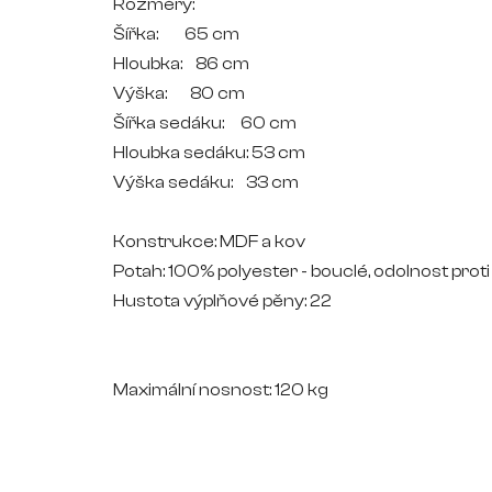
Rozměry:
Šířka: 65 cm
Hloubka: 86 cm
Výška: 80 cm
Šířka sedáku: 60 cm
Hloubka sedáku: 53 cm
Výška sedáku: 33 cm
Konstrukce: MDF a kov
Potah: 100% polyester - bouclé, odolnost prot
Hustota výplňové pěny: 22
Maximální nosnost: 120 kg