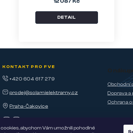
12 087 Kč
DETAIL
KONTAKT PRO FVE
O nákup
+420 604 617 279
Obchodní 
prodej@solarnielektrarny.cz
Doprava a 
Ochrana o
Praha-Čakovice
cookies, abychom Vám umožnili pohodlné
S