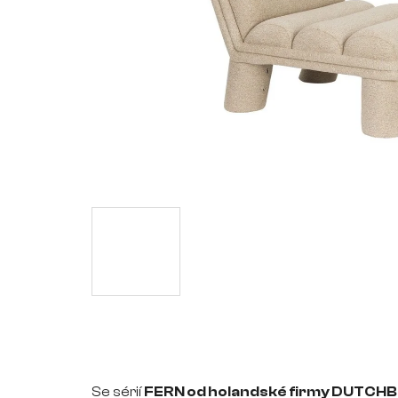
Se sérií
FERN od holandské firmy DUTCH