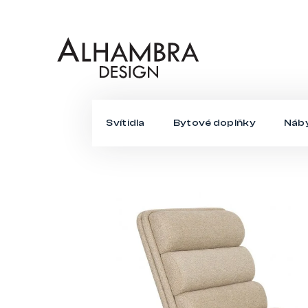
Přejít
na
obsah
Svítidla
Bytové doplňky
Náb