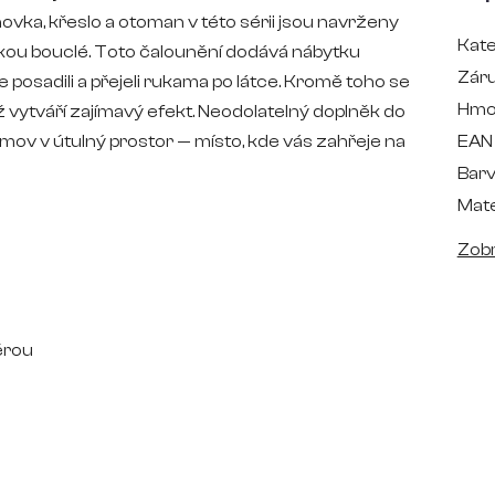
vka, křeslo a otoman v této sérii jsou navrženy
Kate
tkou bouclé. Toto čalounění dodává nábytku
Zár
posadili a přejeli rukama po látce. Kromě toho se
Hmo
 vytváří zajímavý efekt. Neodolatelný doplněk do
mov v útulný prostor — místo, kde vás zahřeje na
EAN
Bar
Mate
Zobr
érou