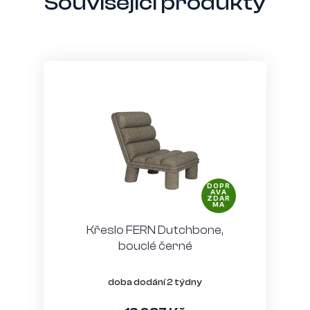
Související produkty
DOPR
AVA
ZDAR
MA
Křeslo FERN Dutchbone,
bouclé černé
doba dodání 2 týdny