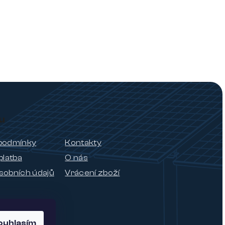
u
podmínky
Kontakty
platba
O nás
sobních údajů
Vrácení zboží
ouhlasím