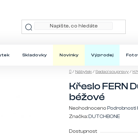
ytek
Skladovky
Novinky
Výprodej
Foto
Domů
/
Nábytek
/
Sedací soupravy
/
Kř
Křeslo FERN D
béžové
Průměrné
Neohodnoceno
Podrobnosti
hodnocení
Značka:
DUTCHBONE
produktu
Dostupnost
je