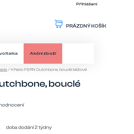
Přihlášení
PRÁZDNÝ KOŠÍK
NÁKUPNÍ
KOŠÍK
voltaika
Akční zboží
esla
/
Křeslo FERN Dutchbone, bouclé béžové
utchbone, bouclé
 hodnocení
doba dodání 2 týdny