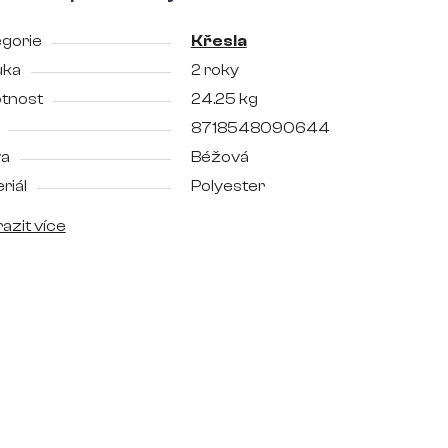
gorie
Křesla
uka
2 roky
tnost
24.25 kg
8718548090644
va
Béžová
riál
Polyester
azit více