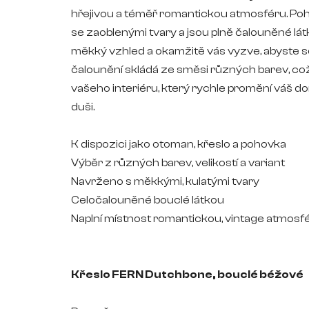
hřejivou a téměř romantickou atmosféru. Poho
se zaoblenými tvary a jsou plně čalouněné lá
měkký vzhled a okamžitě vás vyzve, abyste se 
čalounění skládá ze směsi různých barev, což
vašeho interiéru, který rychle promění váš do
duši.
K dispozici jako otoman, křeslo a pohovka
Výběr z různých barev, velikostí a variant
Navrženo s měkkými, kulatými tvary
Celočalouněné bouclé látkou
Naplní místnost romantickou, vintage atmosf
Křeslo FERN Dutchbone, bouclé béžové