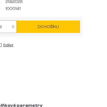
21.8.2026
1000141
DO KOŠÍKU
Sdílet
lňkové parametry