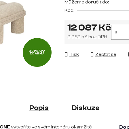
Můžeme doručit do:
0,0
Kód:
z
5
12 087 Kč
hvězdiček.
9 989 Kč bez DPH
Měrná cena:
DOPRAVA
Tisk
Zeptat se
ZDARMA
Popis
Diskuze
BONE
vytvoříte ve svém interiéru okamžitě
Dop