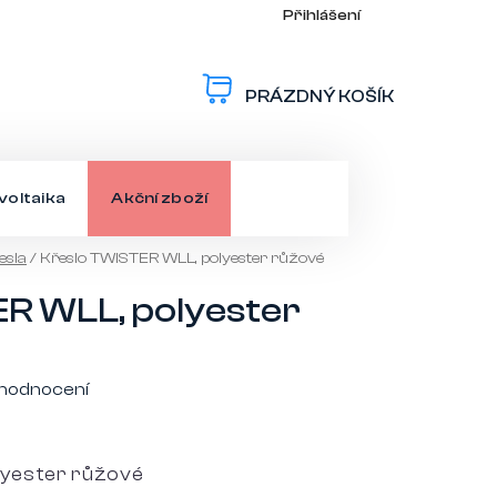
Přihlášení
PRÁZDNÝ KOŠÍK
NÁKUPNÍ
KOŠÍK
voltaika
Akční zboží
esla
/
Křeslo TWISTER WLL, polyester růžové
R WLL, polyester
 hodnocení
lyester růžové