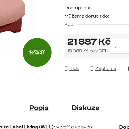
0,0
Dostupnost
z
Můžeme doručit do:
5
Kód:
hvězdiček.
21 887 Kč
18 088 Kč bez DPH
DOPRAVA
ZDARMA
Měrná cena:
Tisk
Zeptat se
Popis
Diskuze
ite Label Living (WLL)
vytvoříte ve svém
Dop