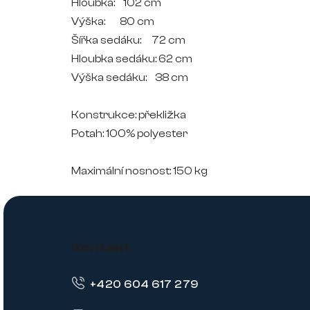
Hloubka: 102 cm
Výška: 80 cm
Šířka sedáku: 72 cm
Hloubka sedáku: 62 cm
Výška sedáku: 38 cm
Konstrukce: překližka
Potah: 100% polyester
Maximální nosnost: 150 kg
Z
á
Kontakt
p
+420 604 617 279
a