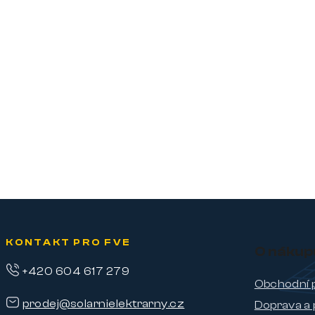
KONTAKT PRO FVE
O nákup
+420 604 617 279
Obchodní 
prodej@solarnielektrarny.cz
Doprava a 