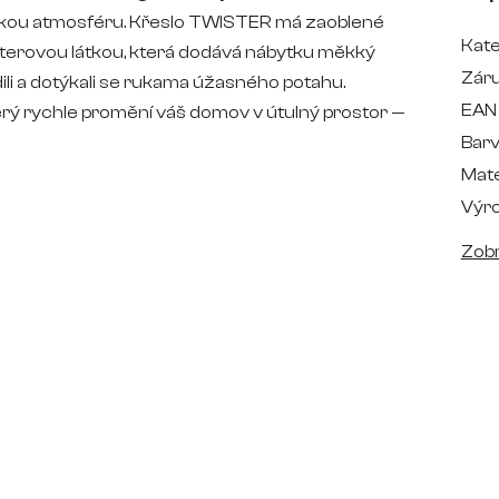
ickou atmosféru. Křeslo TWISTER má zaoblené
Kate
sterovou látkou, která dodává nábytku měkký
Zár
ili a dotýkali se rukama úžasného potahu.
EAN
erý rychle promění váš domov v útulný prostor —
Bar
Mate
Výr
Zobr