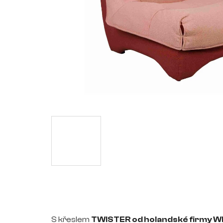
S křeslem
TWISTER od holandské firmy Wh