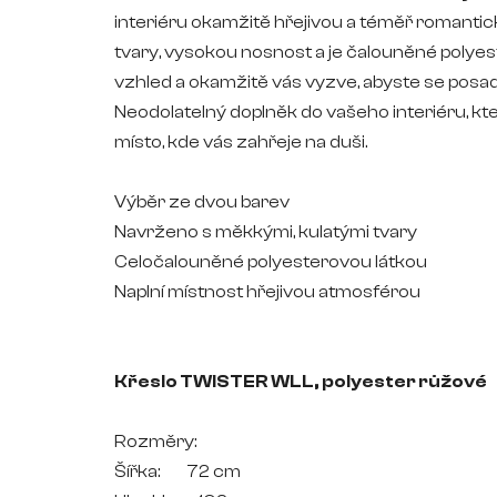
interiéru okamžitě hřejivou a téměř romant
tvary, vysokou nosnost a je čalouněné polye
vzhled a okamžitě vás vyzve, abyste se posad
Neodolatelný doplněk do vašeho interiéru, kt
místo, kde vás zahřeje na duši.
Výběr ze dvou barev
Navrženo s měkkými, kulatými tvary
Celočalouněné polyesterovou látkou
Naplní místnost hřejivou atmosférou
Křeslo TWISTER WLL, polyester růžové
Rozměry:
Šířka: 72 cm