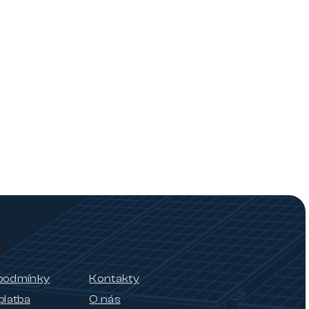
u
podmínky
Kontakty
platba
O nás