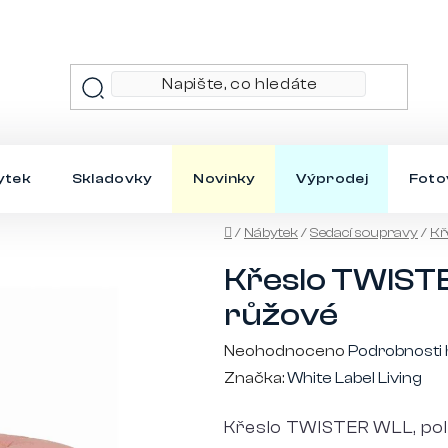
ytek
Skladovky
Novinky
Výprodej
Foto
Domů
/
Nábytek
/
Sedací soupravy
/
Kř
Křeslo TWISTE
růžové
Průměrné
Neohodnoceno
Podrobnosti
hodnocení
Značka:
White Label Living
produktu
Křeslo TWISTER WLL, po
je