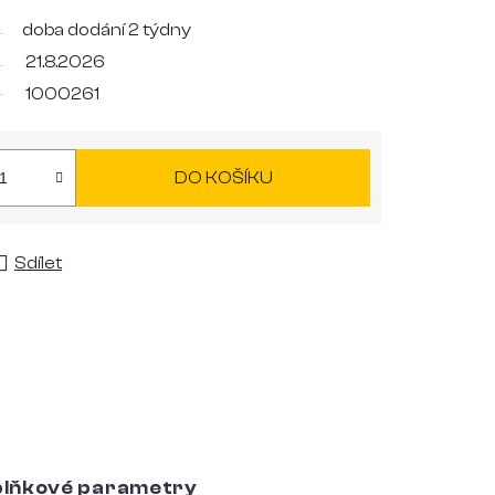
doba dodání 2 týdny
21.8.2026
1000261
DO KOŠÍKU
Sdílet
lňkové parametry