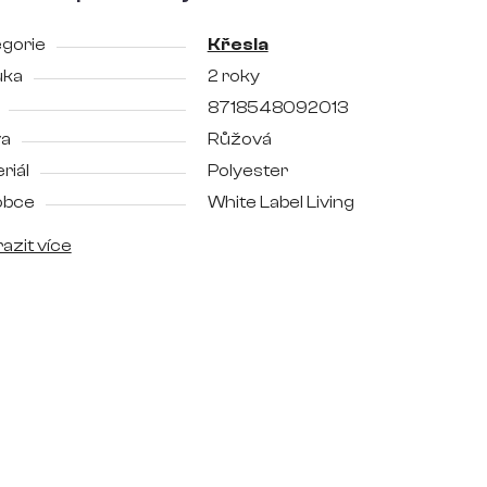
gorie
Křesla
uka
2 roky
8718548092013
va
Růžová
riál
Polyester
obce
White Label Living
azit více