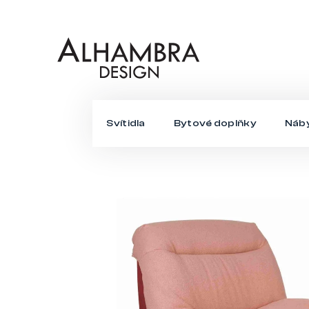
Přejít
na
obsah
Svítidla
Bytové doplňky
Náb