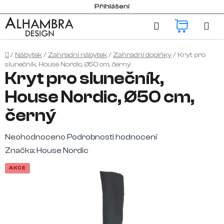
Přejít
Přihlášení
na
Hledat
NÁKUP
obsah
KOŠÍK
Domů
/
Nábytek
/
Zahradní nábytek
/
Zahradní doplňky
/
Kryt pro
slunečník, House Nordic, Ø50 cm, černý
Kryt pro slunečník,
House Nordic, Ø50 cm,
černý
Průměrné
Neohodnoceno
Podrobnosti hodnocení
hodnocení
Značka:
House Nordic
produktu
AKCE
je
0,0
z
5