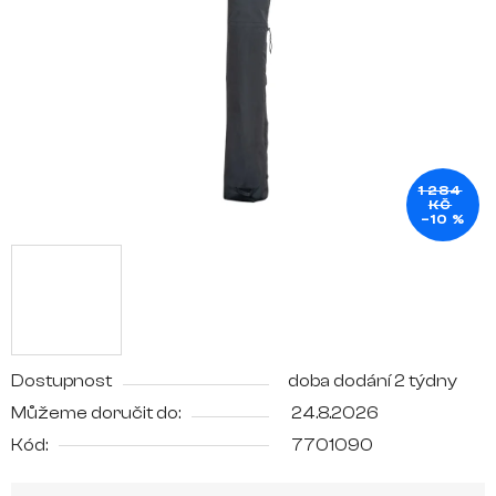
hvězdiček.
1 284
KČ
–10 %
Dostupnost
doba dodání 2 týdny
Můžeme doručit do:
24.8.2026
Kód:
7701090