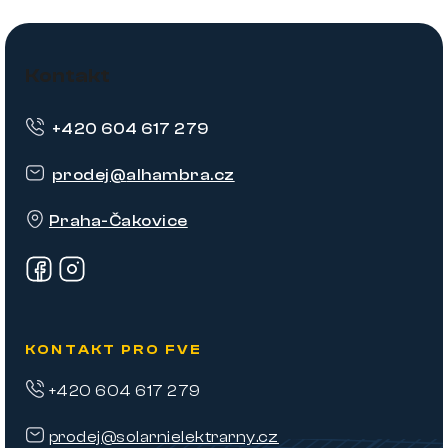
Z
á
Kontakt
p
+420 604 617 279
a
t
prodej
@
alhambra.cz
í
Praha-Čakovice
KONTAKT PRO FVE
+420 604 617 279
prodej@solarnielektrarny.cz