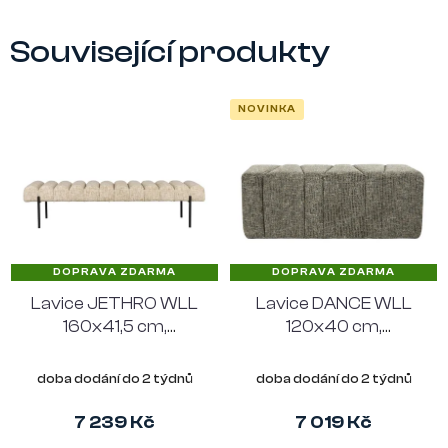
Související produkty
NOVINKA
DOPRAVA ZDARMA
DOPRAVA ZDARMA
Lavice JETHRO WLL
Lavice DANCE WLL
160x41,5 cm,
120x40 cm,
polyester a kov,
polyester, zelená
béžová
doba dodání do 2 týdnů
doba dodání do 2 týdnů
7 239 Kč
7 019 Kč