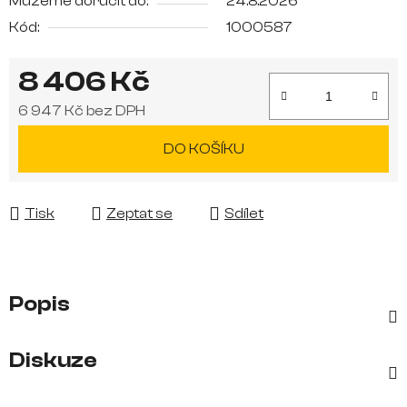
Můžeme doručit do:
24.8.2026
Kód:
1000587
8 406 Kč
6 947 Kč bez DPH
Měrná cena:
DO KOŠÍKU
Tisk
Zeptat se
Sdílet
Popis
Diskuze