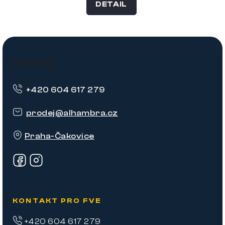
DETAIL
Z
á
Kontakt
p
+420 604 617 279
a
t
prodej
@
alhambra.cz
í
Praha-Čakovice
KONTAKT PRO FVE
+420 604 617 279