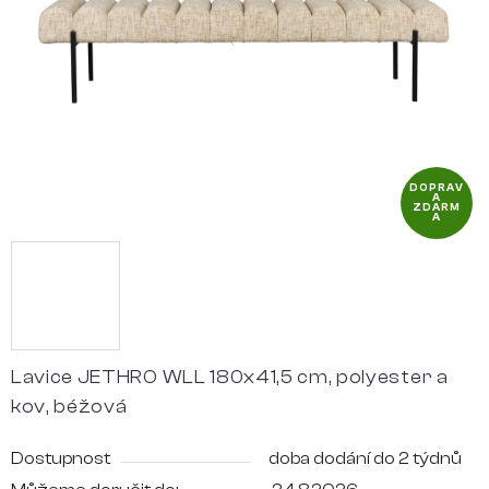
hvězdiček.
DOPRAV
A
ZDARM
A
Lavice JETHRO WLL 180x41,5 cm, polyester a
kov, béžová
Dostupnost
doba dodání do 2 týdnů