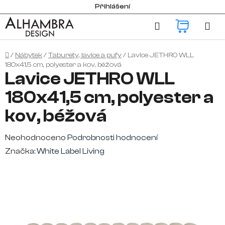
Přejít
Přihlášení
na
Hledat
NÁKUP
obsah
KOŠÍK
Domů
/
Nábytek
/
Taburety, lavice a pufy
/
Lavice JETHRO WLL
180x41,5 cm, polyester a kov, béžová
Lavice JETHRO WLL
180x41,5 cm, polyester a
kov, béžová
Průměrné
Neohodnoceno
Podrobnosti hodnocení
hodnocení
Značka:
White Label Living
produktu
je
0,0
z
5