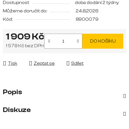
Dostupnost
doba dodání 2 týdny
Můžeme doručit do:
24.8.2026
Kód:
8900079
1 909 Kč
DO KOŠÍKU
1 578 Kč bez DPH
Měrná cena:
Tisk
Zeptat se
Sdílet
Popis
Diskuze