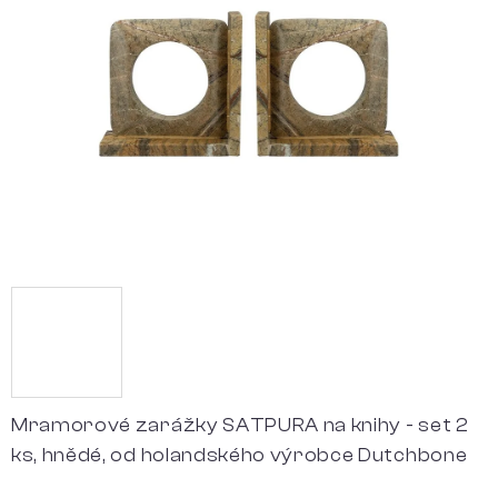
5
hvězdiček.
Mramorové zarážky SATPURA na knihy - set 2
ks, hnědé, od holandského výrobce Dutchbone