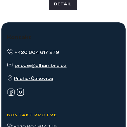
DETAIL
Z
á
Kontakt
p
+420 604 617 279
a
t
prodej
@
alhambra.cz
í
Praha-Čakovice
KONTAKT PRO FVE
+420 604 617 279