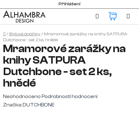
Přejít
Přihlášení
na
Hledat
NÁKUP
obsah
KOŠÍK
Domů
/
Bytové doplňky
/
Mramorové zarážky na knihy SATPURA
Dutchbone - set 2 ks, hnědé
Mramorové zarážky na
knihy SATPURA
Dutchbone - set 2 ks,
hnědé
Průměrné
Neohodnoceno
Podrobnosti hodnocení
hodnocení
Značka:
DUTCHBONE
produktu
je
0,0
z