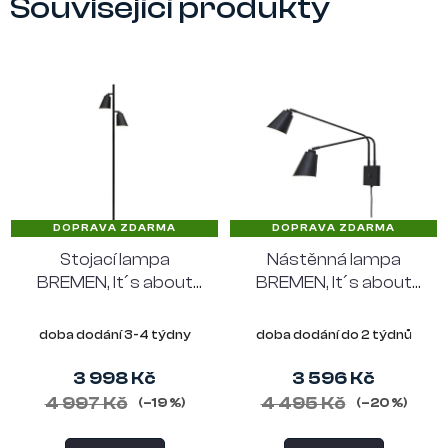
Související produkty
DOPRAVA ZDARMA
DOPRAVA ZDARMA
Stojací lampa
Nástěnná lampa
BREMEN, It´s about
BREMEN, It´s about
RoMi, kov, černá
RoMi, kov, černá
doba dodání 3-4 týdny
doba dodání do 2 týdnů
3 998 Kč
3 596 Kč
4 997 Kč
4 495 Kč
(–19 %)
(–20 %)