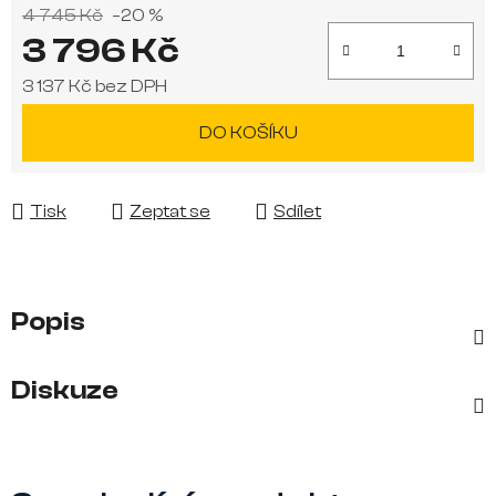
4 745 Kč
–20 %
3 796 Kč
3 137 Kč bez DPH
Měrná cena:
DO KOŠÍKU
Tisk
Zeptat se
Sdílet
Popis
Diskuze