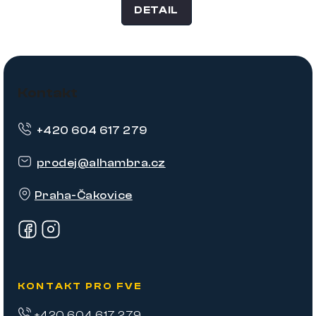
DETAIL
Z
á
Kontakt
p
+420 604 617 279
a
t
prodej
@
alhambra.cz
í
Praha-Čakovice
KONTAKT PRO FVE
+420 604 617 279