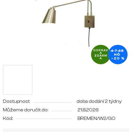
hvězdiček.
4 745
DOPRAV
A
KČ
ZDARM
–20 %
A
Dostupnost
doba dodání 2 týdny
Můžeme doručit do:
21.8.2026
Kód:
BREMEN/W2/GO