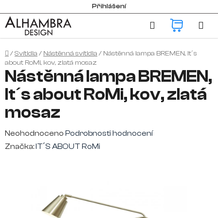
Přejít
Přihlášení
na
Hledat
NÁKUP
obsah
KOŠÍK
Domů
/
Svítidla
/
Nástěnná svítidla
/
Nástěnná lampa BREMEN, It´s
about RoMi, kov, zlatá mosaz
Nástěnná lampa BREMEN,
It´s about RoMi, kov, zlatá
mosaz
Průměrné
Neohodnoceno
Podrobnosti hodnocení
hodnocení
Značka:
IT´S ABOUT RoMi
produktu
je
0,0
z
5