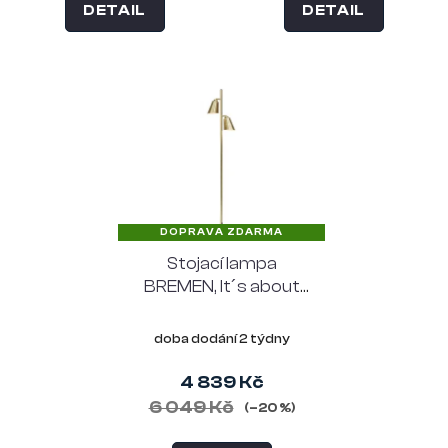
DETAIL
DETAIL
DOPRAVA ZDARMA
Stojací lampa
BREMEN, It´s about
RoMi, kov, zlatá
mosaz
doba dodání 2 týdny
4 839 Kč
6 049 Kč
(–20 %)