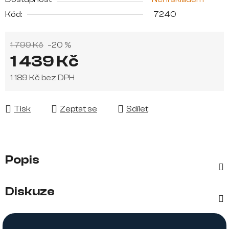
Kód:
7240
1 799 Kč
–20 %
1 439 Kč
1 189 Kč bez DPH
Měrná cena:
Tisk
Zeptat se
Sdílet
Popis
Diskuze
Z