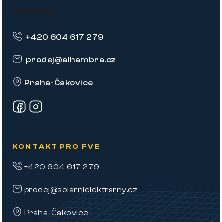
á
Kontakt
p
+420 604 617 279
a
t
prodej
@
alhambra.cz
í
Praha-Čakovice
KONTAKT PRO FVE
+420 604 617 279
prodej@solarnielektrarny.cz
Praha-Čakovice