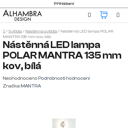
Přejít
Přihlášení
na
Hledat
NÁKUP
obsah
KOŠÍK
Domů
/
Svítidla
/
Nástěnná svítidla
/
Nástěnná LED lampa POLAR
MANTRA 135 mm kov, bílá
Nástěnná LED lampa
POLAR MANTRA 135 mm
kov, bílá
Průměrné
Neohodnoceno
Podrobnosti hodnocení
hodnocení
Značka:
MANTRA
produktu
je
0,0
z
5