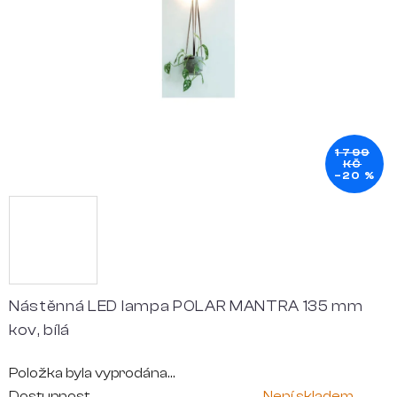
hvězdiček.
1 799
KČ
–20 %
Nástěnná LED lampa POLAR MANTRA 135 mm
kov, bílá
Položka byla vyprodána…
Dostupnost
Není skladem