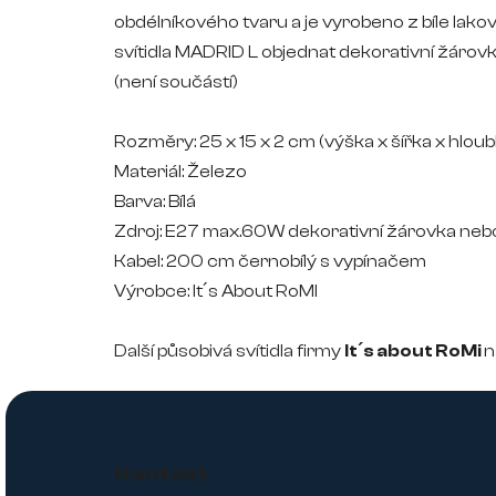
obdélníkového tvaru a je vyrobeno z bíle l
svítidla MADRID L objednat dekorativní žá
(není součástí)
Rozměry: 25
x 15 x 2 cm
(výška x šířka x hlou
Materiál: Železo
Barva: Bílá
Zdroj: E27 max.60W dekorativní žárovka ne
Kabel: 200 cm černobílý s vypínačem
Výrobce: It´s About RoMI
Další působivá svítidla firmy
It´s about RoMi
n
Z
á
Kontakt