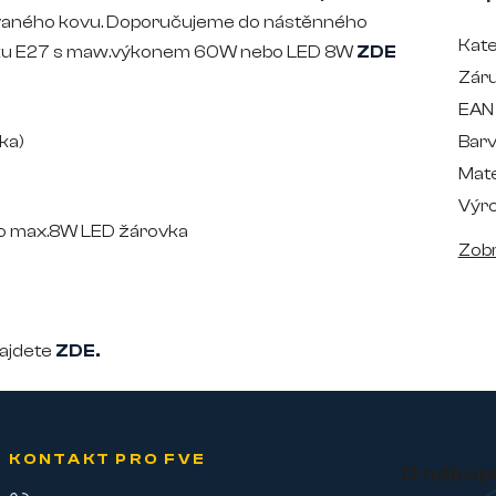
akovaného kovu. Doporučujeme do nástěnného
Kate
rovku E27 s maw.výkonem 60W nebo LED 8W
ZDE
Zár
EAN
bka)
Bar
Mate
Výr
bo max.8W LED žárovka
Zobr
ajdete
ZDE.
KONTAKT PRO FVE
O nákup