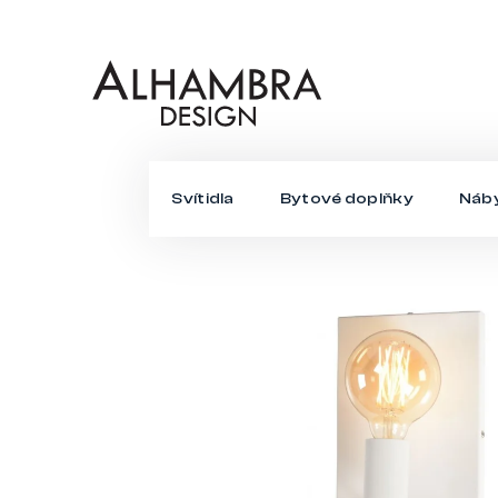
Přejít
na
obsah
Svítidla
Bytové doplňky
Náb