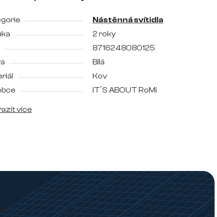
gorie
Nástěnná svítidla
uka
2 roky
8716248080125
va
Bílá
riál
Kov
obce
IT´S ABOUT RoMi
azit více
u