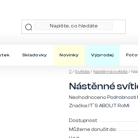
ytek
Skladovky
Novinky
Výprodej
Foto
Domů
/
Svítidla
/
Nástěnná svítidla
/
Nás
Nástěnné svíti
Průměrné
Neohodnoceno
Podrobnosti
hodnocení
Značka:
IT´S ABOUT RoMi
produktu
Dostupnost
je
Můžeme doručit do:
0,0