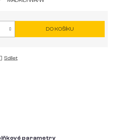
MADRID/WA/W
DO KOŠÍKU
Sdílet
lňkové parametry