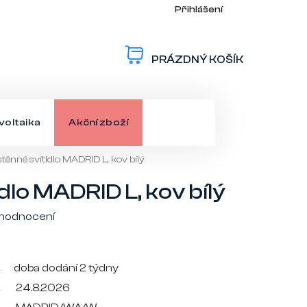
Přihlášení
PRÁZDNÝ KOŠÍK
NÁKUPNÍ
KOŠÍK
voltaika
Akční zboží
těnné svítidlo MADRID L, kov bílý
dlo MADRID L, kov bílý
 hodnocení
doba dodání 2 týdny
24.8.2026