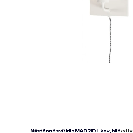
Nástěnné svítidlo MADRID L kov, bílé
od h