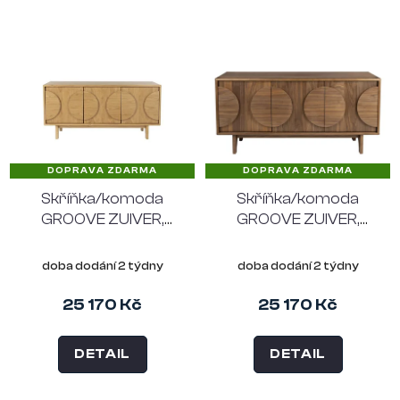
DOPRAVA ZDARMA
DOPRAVA ZDARMA
Skříňka/komoda
Skříňka/komoda
GROOVE ZUIVER,
GROOVE ZUIVER,
třídveřová, dubové
třídveřová, ořech
dřevo
doba dodání 2 týdny
doba dodání 2 týdny
25 170 Kč
25 170 Kč
DETAIL
DETAIL