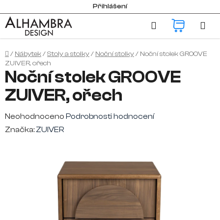
Přejít
Přihlášení
na
Hledat
NÁKUP
obsah
KOŠÍK
Domů
/
Nábytek
/
Stoly a stolky
/
Noční stolky
/
Noční stolek GROOVE
ZUIVER, ořech
Noční stolek GROOVE
ZUIVER, ořech
Průměrné
Neohodnoceno
Podrobnosti hodnocení
hodnocení
Značka:
ZUIVER
produktu
je
0,0
z
5
hvězdiček.