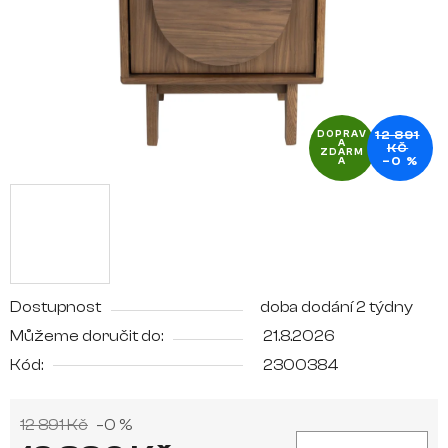
12 891
DOPRAV
A
KČ
ZDARM
–0 %
A
Dostupnost
doba dodání 2 týdny
Můžeme doručit do:
21.8.2026
Kód:
2300384
12 891 Kč
–0 %