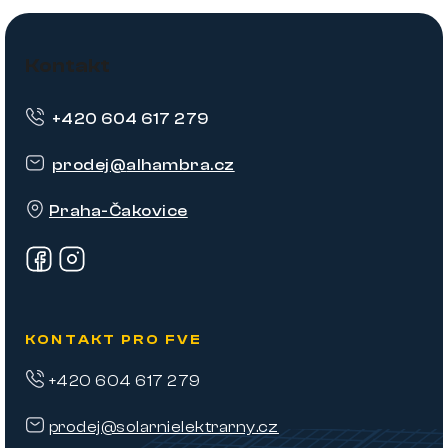
Z
á
Kontakt
p
+420 604 617 279
a
t
prodej
@
alhambra.cz
í
Praha-Čakovice
KONTAKT PRO FVE
+420 604 617 279
prodej@solarnielektrarny.cz