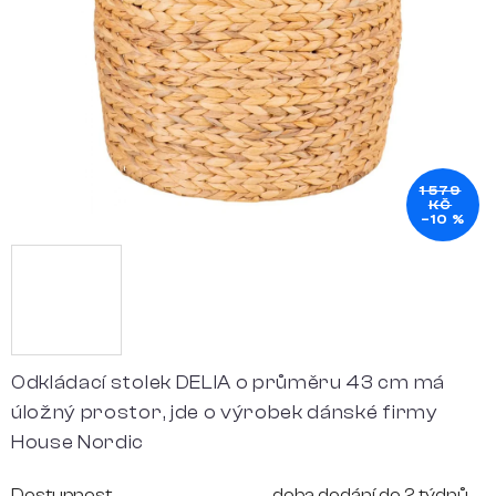
hvězdiček.
1 579
KČ
–10 %
Odkládací stolek DELIA o průměru 43 cm má
úložný prostor, jde o výrobek dánské firmy
House Nordic
Dostupnost
doba dodání do 2 týdnů