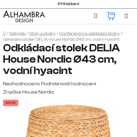
Přejít
Přihlášení
na
Hledat
NÁKUP
obsah
KOŠÍK
Domů
/
Nábytek
/
Stoly a stolky
/
Konferenční a odkládací stolky
/
Odkládací stolek DELIA House Nordic Ø43 cm, vodní hyacint
Odkládací stolek DELIA
House Nordic Ø43 cm,
vodní hyacint
Průměrné
Neohodnoceno
Podrobnosti hodnocení
hodnocení
Značka:
House Nordic
produktu
AKCE
je
0,0
z
5