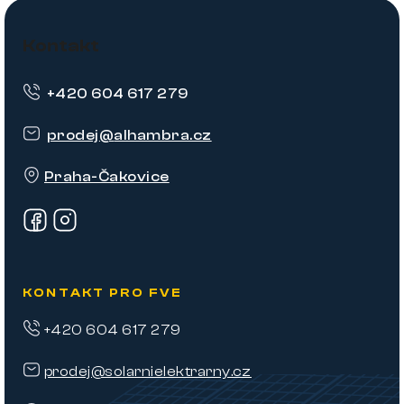
Z
á
Kontakt
p
+420 604 617 279
a
t
prodej
@
alhambra.cz
í
Praha-Čakovice
KONTAKT PRO FVE
+420 604 617 279
prodej@solarnielektrarny.cz