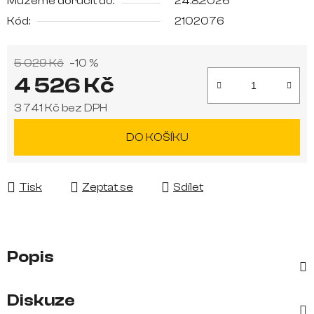
Můžeme doručit do:
24.8.2026
Kód:
2102076
5 029 Kč
–10 %
4 526 Kč
3 741 Kč bez DPH
Měrná cena:
DO KOŠÍKU
Tisk
Zeptat se
Sdílet
Popis
Diskuze