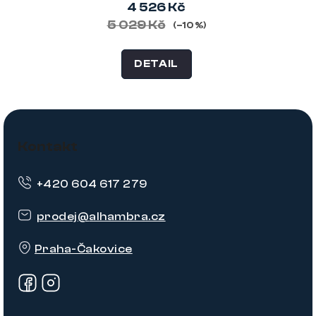
4 526 Kč
5 029 Kč
(–10 %)
DETAIL
Z
á
Kontakt
p
+420 604 617 279
a
t
prodej
@
alhambra.cz
í
Praha-Čakovice