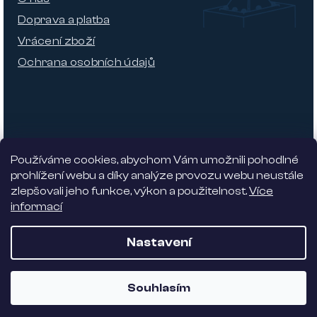
Doprava a platba
Vrácení zboží
Ochrana osobních údajů
Používáme cookies, abychom Vám umožnili pohodlné
prohlížení webu a díky analýze provozu webu neustále
zlepšovali jeho funkce, výkon a použitelnost.
Více
informací
Nabízíme 5% slevu
Nastavení
Vytvořil Shoptet
| Dostmedia
Souhlasím
Copyright 2026
Alhambra design
. Všechna práva
vyhrazena.