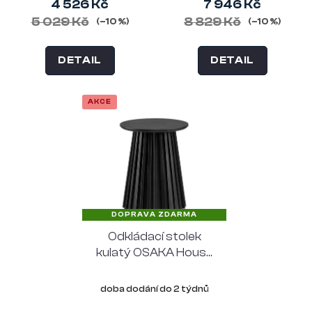
4 526 Kč
7 946 Kč
5 029 Kč
8 829 Kč
(–10 %)
(–10 %)
DETAIL
DETAIL
AKCE
DOPRAVA ZDARMA
Odkládací stolek
kulatý OSAKA House
Nordic Ø40 cm,
černý dub
doba dodání do 2 týdnů