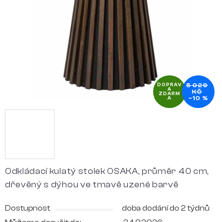
hvězdiček.
5 029
DOPRAV
A
KČ
ZDARM
–10 %
A
Odkládací kulatý stolek OSAKA, průměr 40 cm,
dřevěný s dýhou ve tmavě uzené barvě
Dostupnost
doba dodání do 2 týdnů