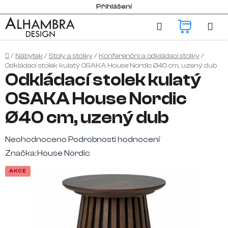
Přejít
Přihlášení
na
Hledat
NÁKUP
obsah
KOŠÍK
Domů
/
Nábytek
/
Stoly a stolky
/
Konferenční a odkládací stolky
/
Odkládací stolek kulatý OSAKA House Nordic Ø40 cm, uzený dub
Odkládací stolek kulatý
OSAKA House Nordic
Ø40 cm, uzený dub
Průměrné
Neohodnoceno
Podrobnosti hodnocení
hodnocení
Značka:
House Nordic
produktu
AKCE
je
0,0
z
5