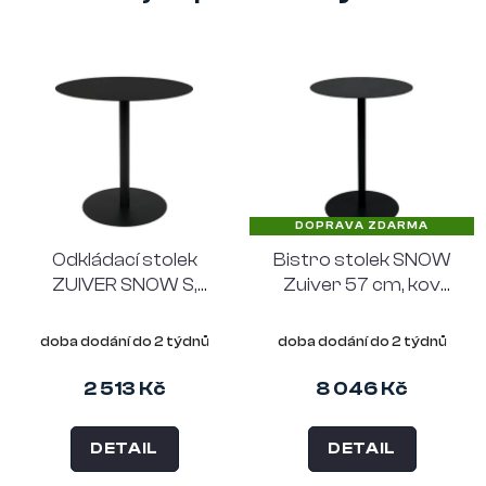
DOPRAVA ZDARMA
Odkládací stolek
Bistro stolek SNOW
ZUIVER SNOW S,
Zuiver 57 cm, kov
černý kulatý
černý
doba dodání do 2 týdnů
doba dodání do 2 týdnů
2 513 Kč
8 046 Kč
DETAIL
DETAIL