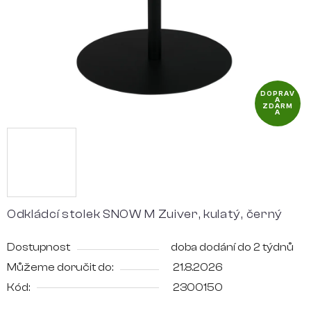
DOPRAV
A
ZDARM
A
Odkládcí stolek SNOW M Zuiver, kulatý, černý
Dostupnost
doba dodání do 2 týdnů
Můžeme doručit do:
21.8.2026
Kód:
2300150