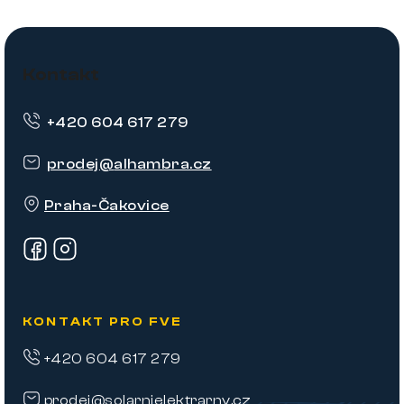
Z
á
Kontakt
p
+420 604 617 279
a
t
prodej
@
alhambra.cz
í
Praha-Čakovice
KONTAKT PRO FVE
+420 604 617 279
prodej@solarnielektrarny.cz