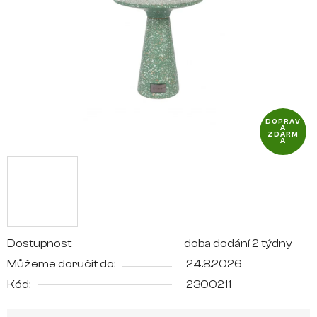
hvězdiček.
DOPRAV
A
ZDARM
A
Dostupnost
doba dodání 2 týdny
Můžeme doručit do:
24.8.2026
Kód:
2300211