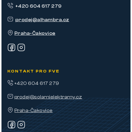
p
+420 604 617 279
a
t
prodej
@
alhambra.cz
í
Praha-Čakovice
KONTAKT PRO FVE
+420 604 617 279
prodej@solarnielektrarny.cz
Praha-Čakovice