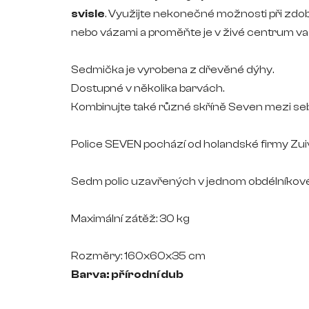
svisle
. Využijte nekonečné možnosti při zdo
nebo vázami a proměňte je v živé centrum v
Sedmička je vyrobena z dřevěné dýhy.
Dostupné v několika barvách.
Kombinujte také různé skříně Seven mezi se
Police SEVEN pochází od holandské firmy Zuiv
Sedm polic uzavřených v jednom obdélníkov
Maximální zátěž: 30 kg
Rozměry: 160x60x35 cm
Barva: přírodní dub