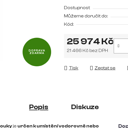
0,0
Dostupnost
z
Můžeme doručit do:
5
Kód:
hvězdiček.
25 974 Kč
21 466 Kč bez DPH
DOPRAVA
ZDARMA
Měrná cena:
Tisk
Zeptat se
Popis
Diskuze
louky
je
určen k umístění vodorovně nebo
Dop