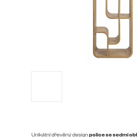
Unikátní dřevěný design
police se sedmi ob