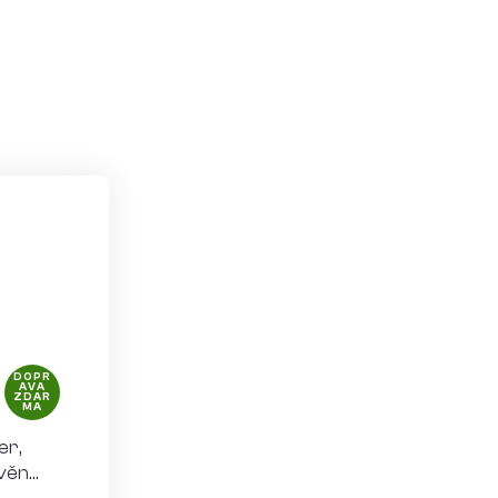
DOPR
AVA
ZDAR
MA
er,
věná,