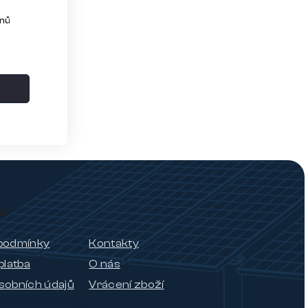
dnů
u
podmínky
Kontakty
platba
O nás
sobních údajů
Vrácení zboží