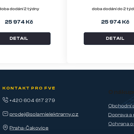
ořech
doba dodání 2 týdny
doba dodání do 2 tý
25 974 Kč
25 974 Kč
DETAIL
DETAIL
KONTAKT PRO FVE
O nákup
+420 604 617 279
Obchodní 
prodej@solarnielektrarny.cz
Doprava a 
Ochrana o
Praha-Čakovice