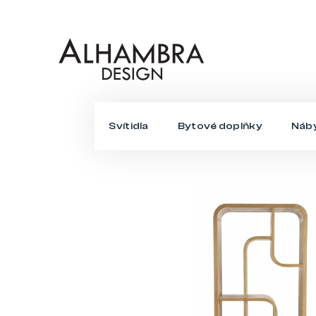
Přejít
na
obsah
Svítidla
Bytové doplňky
Náb