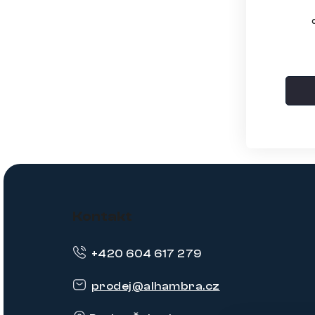
Z
á
Kontakt
p
+420 604 617 279
a
t
prodej
@
alhambra.cz
í