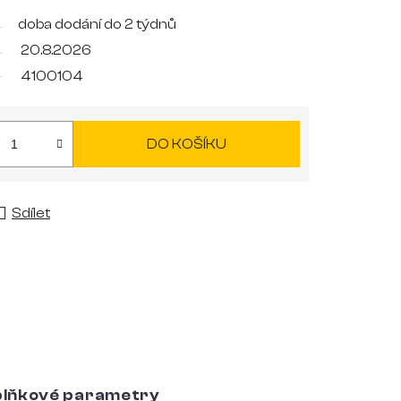
doba dodání do 2 týdnů
20.8.2026
4100104
DO KOŠÍKU
Sdílet
lňkové parametry