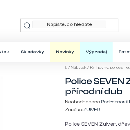
ytek
Skladovky
Novinky
Výprodej
Foto
Domů
/
Nábytek
/
Knihovny, police a re
Police SEVEN Z
přírodní dub
Průměrné
Neohodnoceno
Podrobnosti
hodnocení
Značka:
ZUIVER
produktu
Police SEVEN Zuiver, dřev
je