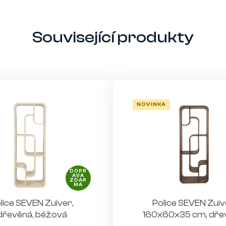
Související produkty
NOVINKA
DOPR
AVA
ZDAR
MA
lice SEVEN Zuiver,
Police SEVEN Zuiv
dřevěná, béžová
160x60x35 cm, dře