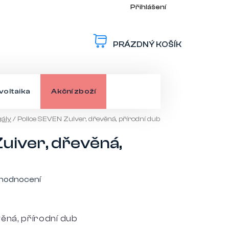
Přihlášení
PRÁZDNÝ KOŠÍK
NÁKUPNÍ
KOŠÍK
voltaika
Akční zboží
gály
/
Police SEVEN Zuiver, dřevěná, přírodní dub
uiver, dřevěná,
 hodnocení
ěná, přírodní dub