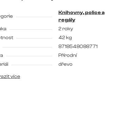
Knihovny, police a
gorie
regály
uka
2 roky
tnost
42 kg
8718548088771
va
Přírodní
riál
dřevo
azit více