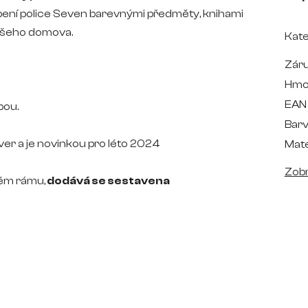
bení police Seven barevnými předměty, knihami
ašeho domova.
Kate
Zár
Hmo
EAN
bou.
Bar
er a je novinkou pro léto 2024
Mate
Zobr
ém rámu,
dodává se sestavena