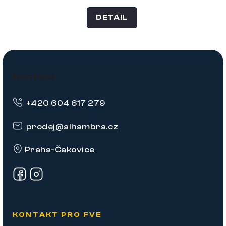
DETAIL
Z
á
Kontakt
p
+420 604 617 279
a
t
prodej
@
alhambra.cz
í
Praha-Čakovice
KONTAKT PRO FVE