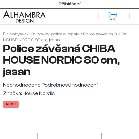
Přejít
Přihlášení
na
Hledat
NÁKUP
obsah
KOŠÍK
Domů
/
Nábytek
/
Knihovny, police a regály
/
Police závěsná CHIBA
HOUSE NORDIC 80 cm, jasan
Police závěsná CHIBA
HOUSE NORDIC 80 cm,
jasan
Průměrné
Neohodnoceno
Podrobnosti hodnocení
hodnocení
Značka:
House Nordic
produktu
AKCE
je
0,0
z
5