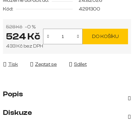
Můžeme doručit do:
24.8.2026
Kód:
4291300
528 Kč
–0 %
524 Kč
DO KOŠÍKU
433 Kč bez DPH
Měrná cena:
Tisk
Zeptat se
Sdílet
Popis
Diskuze