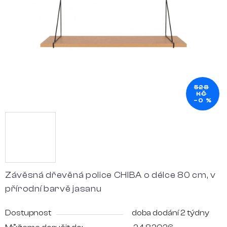
hvězdiček.
528
KČ
–0 %
Závěsná dřevěná police CHIBA o délce 80 cm, v
přírodní barvě jasanu
Dostupnost
doba dodání 2 týdny