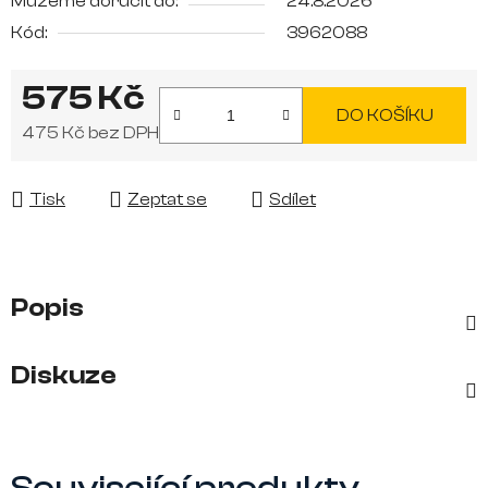
Můžeme doručit do:
24.8.2026
Kód:
3962088
575 Kč
DO KOŠÍKU
475 Kč bez DPH
Měrná cena:
Tisk
Zeptat se
Sdílet
Popis
Diskuze