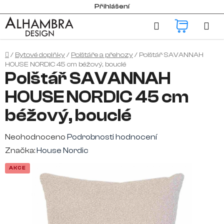
Přejít
Přihlášení
na
Hledat
NÁKUP
obsah
KOŠÍK
Domů
/
Bytové doplňky
/
Polštáře a přehozy
/
Polštář SAVANNAH
HOUSE NORDIC 45 cm béžový, bouclé
Polštář SAVANNAH
HOUSE NORDIC 45 cm
béžový, bouclé
Průměrné
Neohodnoceno
Podrobnosti hodnocení
hodnocení
Značka:
House Nordic
produktu
AKCE
je
0,0
z
5