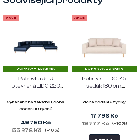
Související produkty
AKCE
AKCE
DOPRAVA ZDARMA
DOPRAVA ZDARMA
Pohovka do U
Pohovka LIDO 2,5
otevřená LIDO 220
sedák 180 cm,
cm modrá
polyester pískový
sametová, levý roh
vyráběno na zakázku, doba
doba dodání 2 týdny
dodání 10 týdnů
17 798 Kč
49 750 Kč
19 777 Kč
(–10 %)
55 278 Kč
(–10 %)