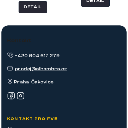
DETAIL
DETAIL
Z
á
Kontakt
p
+420 604 617 279
a
t
prodej
@
alhambra.cz
í
Praha-Čakovice
KONTAKT PRO FVE