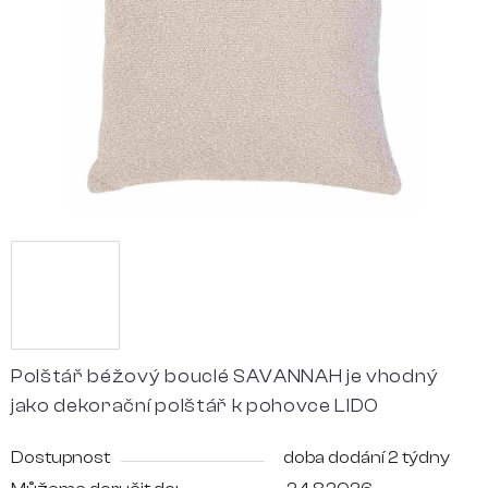
hvězdiček.
Polštář béžový bouclé SAVANNAH je vhodný
jako dekorační polštář k pohovce LIDO
Dostupnost
doba dodání 2 týdny