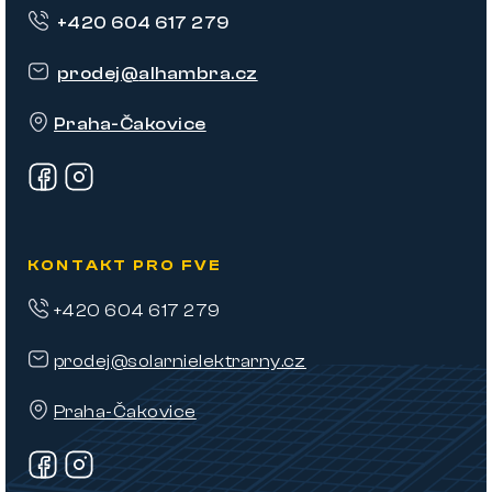
p
+420 604 617 279
a
t
prodej
@
alhambra.cz
í
Praha-Čakovice
KONTAKT PRO FVE
+420 604 617 279
prodej@solarnielektrarny.cz
Praha-Čakovice