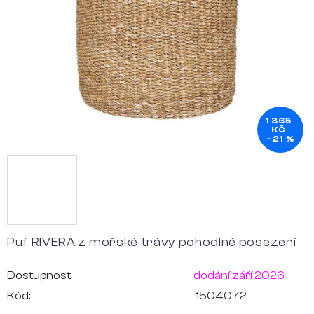
hvězdiček.
1 365
KČ
–21 %
Puf RIVERA z mořské trávy pohodlné posezení
Dostupnost
dodání září 2026
Kód:
1504072