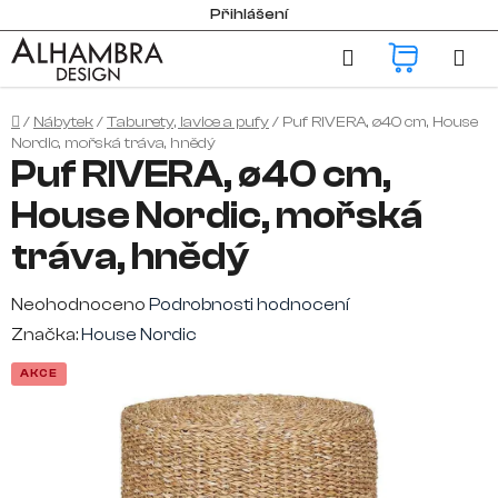
Přejít
Přihlášení
na
Hledat
NÁKUP
obsah
KOŠÍK
Domů
/
Nábytek
/
Taburety, lavice a pufy
/
Puf RIVERA, ø40 cm, House
Nordic, mořská tráva, hnědý
Puf RIVERA, ø40 cm,
House Nordic, mořská
tráva, hnědý
Průměrné
Neohodnoceno
Podrobnosti hodnocení
hodnocení
Značka:
House Nordic
produktu
AKCE
je
0,0
z
5