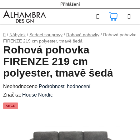
Přejít
Přihlášení
na
Hledat
NÁKUP
obsah
KOŠÍK
Domů
/
Nábytek
/
Sedací soupravy
/
Rohové pohovky
/
Rohová pohovka
FIRENZE 219 cm polyester, tmavě šedá
Rohová pohovka
FIRENZE 219 cm
polyester, tmavě šedá
Průměrné
Neohodnoceno
Podrobnosti hodnocení
hodnocení
Značka:
House Nordic
produktu
AKCE
je
0,0
z
5