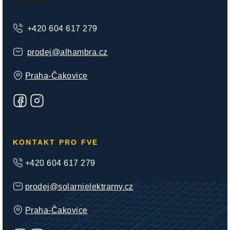
á
Kontakt
p
+420 604 617 279
a
t
prodej
@
alhambra.cz
í
Praha-Čakovice
KONTAKT PRO FVE
+420 604 617 279
prodej@solarnielektrarny.cz
Praha-Čakovice