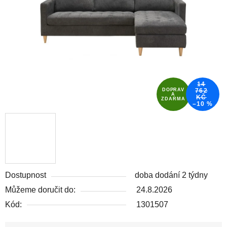
hvězdiček.
14
DOPRAV
762
A
KČ
ZDARMA
–10 %
Dostupnost
doba dodání 2 týdny
Můžeme doručit do:
24.8.2026
Kód:
1301507