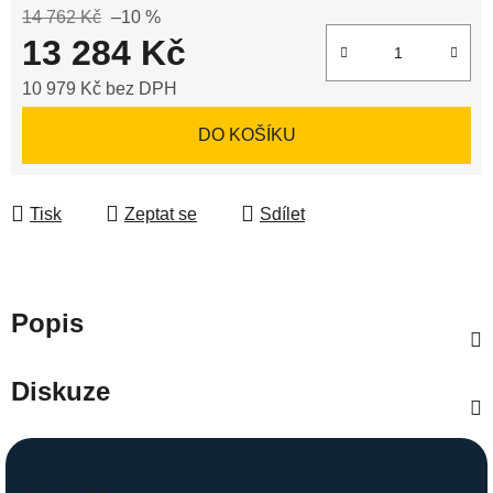
14 762 Kč
–10 %
13 284 Kč
10 979 Kč bez DPH
Měrná cena:
DO KOŠÍKU
Tisk
Zeptat se
Sdílet
Popis
Diskuze
Z