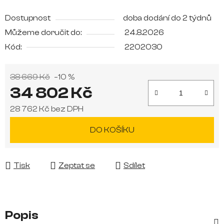
Dostupnost
doba dodání do 2 týdnů
Můžeme doručit do:
24.8.2026
Kód:
2202030
38 669 Kč
–10 %
34 802 Kč
28 762 Kč bez DPH
Měrná cena:
DO KOŠÍKU
Tisk
Zeptat se
Sdílet
Popis