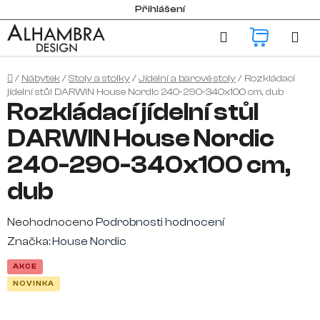
Přejít
Přihlášení
na
Hledat
NÁKUP
obsah
KOŠÍK
Domů
/
Nábytek
/
Stoly a stolky
/
Jídelní a barové stoly
/
Rozkládací
jídelní stůl DARWIN House Nordic 240-290-340x100 cm, dub
Rozkládací jídelní stůl
DARWIN House Nordic
240-290-340x100 cm,
dub
Průměrné
Neohodnoceno
Podrobnosti hodnocení
hodnocení
Značka:
House Nordic
produktu
AKCE
je
NOVINKA
0,0
z