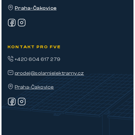
í
Praha-Čakovice
KONTAKT PRO FVE
+420 604 617 279
prodej@solarnielektrarny.cz
Praha-Čakovice