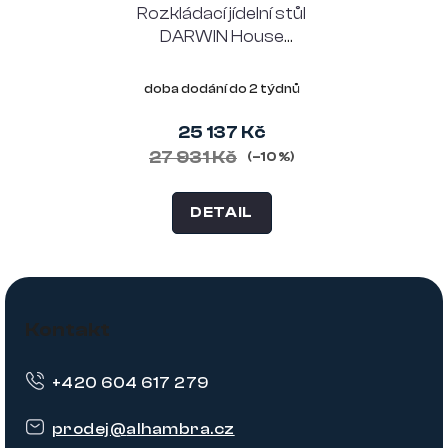
Rozkládací jídelní stůl
DARWIN House
Nordic 180-230x90
cm, dub
doba dodání do 2 týdnů
25 137 Kč
27 931 Kč
(–10 %)
DETAIL
Z
á
Kontakt
p
+420 604 617 279
a
t
prodej
@
alhambra.cz