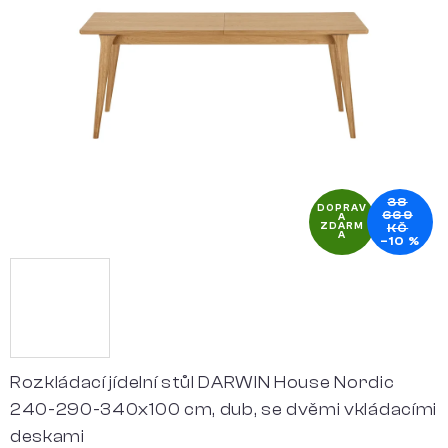
5
hvězdiček.
38
DOPRAV
669
A
ZDARM
KČ
A
–10 %
Rozkládací jídelní stůl DARWIN House Nordic
240-290-340x100 cm, dub, se dvěmi vkládacími
deskami