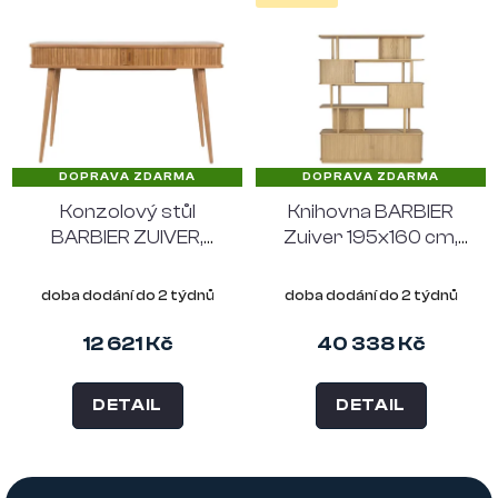
DOPRAVA ZDARMA
DOPRAVA ZDARMA
Konzolový stůl
Knihovna BARBIER
BARBIER ZUIVER,
Zuiver 195x160 cm,
přírodní
přírodní
doba dodání do 2 týdnů
doba dodání do 2 týdnů
12 621 Kč
40 338 Kč
DETAIL
DETAIL
Z