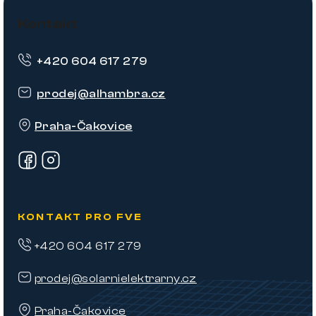
á
Kontakt
p
+420 604 617 279
a
t
prodej
@
alhambra.cz
í
Praha-Čakovice
KONTAKT PRO FVE
+420 604 617 279
prodej@solarnielektrarny.cz
Praha-Čakovice