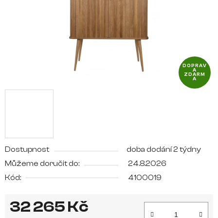
DOPRAV
A
ZDARM
A
Dostupnost
doba dodání 2 týdny
Můžeme doručit do:
24.8.2026
Kód:
4100019
32 265 Kč