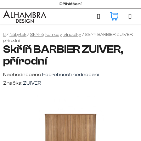
Přejít
Přihlášení
na
Hledat
NÁKUP
obsah
KOŠÍK
Domů
/
Nábytek
/
Skříně, komody, vinotéky
/
Skříň BARBIER ZUIVER,
přírodní
Skříň BARBIER ZUIVER,
přírodní
Průměrné
Neohodnoceno
Podrobnosti hodnocení
hodnocení
Značka:
ZUIVER
produktu
je
0,0
z
5
hvězdiček.