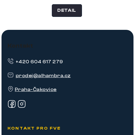
DETAIL
Z
á
Kontakt
p
+420 604 617 279
a
t
prodej
@
alhambra.cz
í
Praha-Čakovice
KONTAKT PRO FVE