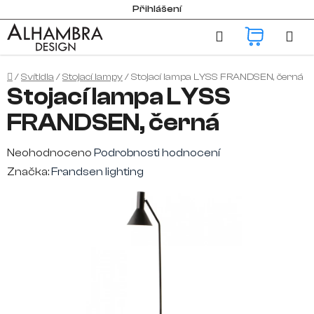
Přejít
Přihlášení
na
Hledat
NÁKUP
obsah
KOŠÍK
Domů
/
Svítidla
/
Stojací lampy
/
Stojací lampa LYSS FRANDSEN, černá
Stojací lampa LYSS
FRANDSEN, černá
Průměrné
Neohodnoceno
Podrobnosti hodnocení
hodnocení
Značka:
Frandsen lighting
produktu
je
0,0
z
5
hvězdiček.