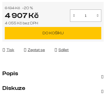
6 134 Kč
–20 %
4 907 Kč
4 055 Kč bez DPH
Měrná cena:
DO KOŠÍKU
Tisk
Zeptat se
Sdílet
Popis
Diskuze