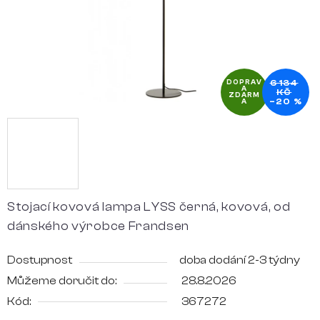
6 134
DOPRAV
A
KČ
ZDARM
–20 %
A
Stojací kovová lampa LYSS černá, kovová, od
dánského výrobce Frandsen
Dostupnost
doba dodání 2-3 týdny
Můžeme doručit do:
28.8.2026
Kód:
367272