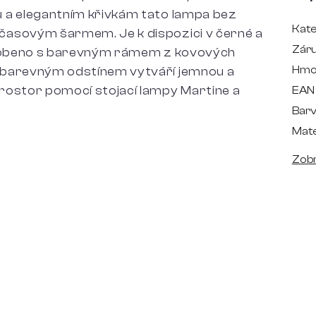
 a elegantním křivkám tato lampa bez
Kate
časovým šarmem. Je k dispozici v černé a
Zár
 Vyrobeno s barevným rámem z kovových
Hmo
 barevným odstínem vytváří jemnou a
rostor pomocí stojací lampy Martine a
EAN
Bar
Mate
Zobr