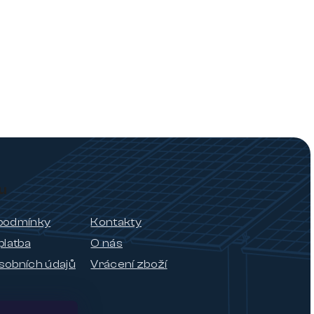
u
podmínky
Kontakty
platba
O nás
sobních údajů
Vrácení zboží