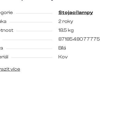
gorie
Stojací lampy
uka
2 roky
tnost
18.5 kg
8718548077775
va
Bílá
riál
Kov
azit více