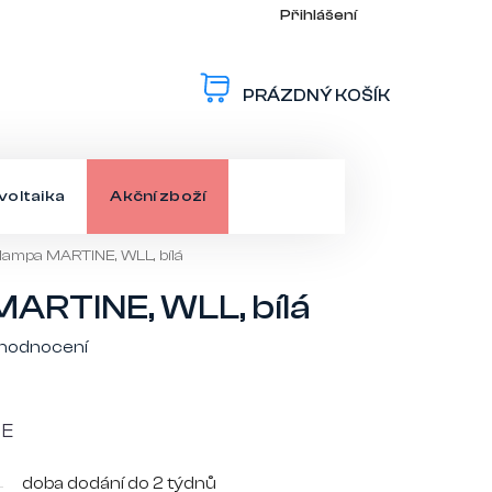
Přihlášení
PRÁZDNÝ KOŠÍK
NÁKUPNÍ
KOŠÍK
voltaika
Akční zboží
 lampa MARTINE, WLL, bílá
MARTINE, WLL, bílá
 hodnocení
NE
doba dodání do 2 týdnů