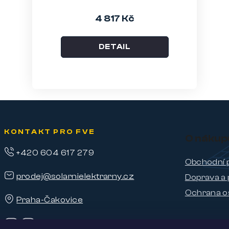
4 817 Kč
DETAIL
KONTAKT PRO FVE
O nákup
+420 604 617 279
Obchodní 
prodej@solarnielektrarny.cz
Doprava a 
Ochrana o
Praha-Čakovice