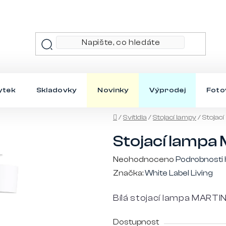
ytek
Skladovky
Novinky
Výprodej
Foto
Domů
/
Svítidla
/
Stojací lampy
/
Stojací
Stojací lampa 
Průměrné
Neohodnoceno
Podrobnosti
hodnocení
Značka:
White Label Living
produktu
Bílá stojací lampa MARTI
je
0,0
Dostupnost