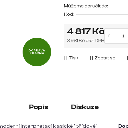
z
Můžeme doručit do:
5
Kód:
hvězdiček.
4 817 Kč
3 981 Kč bez DPH
Měrná cena:
DOPRAVA
ZDARMA
Tisk
Zeptat se
Popis
Diskuze
 moderní interpretací klasické "příďové"
Dop