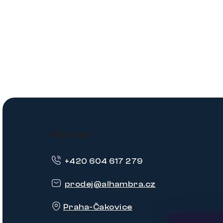
Z
á
Kontakt
p
+420 604 617 279
a
t
prodej
@
alhambra.cz
í
Praha-Čakovice