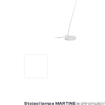
Stojací lampa MARTINE
je ohromující