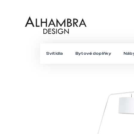
Přejít
na
obsah
Svítidla
Bytové doplňky
Náb