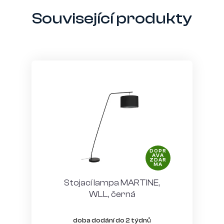
Související produkty
DOPR
AVA
ZDAR
MA
Stojací lampa MARTINE,
WLL, černá
doba dodání do 2 týdnů