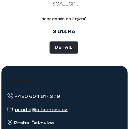
SCALLOP
Dutchbone, dřevo a
textil, přírodní a bílá
doba dodání do 2 týdnů
3 614 Kč
DETAIL
Z
á
Kontakt
p
+420 604 617 279
a
t
prodej
@
alhambra.cz
í
Praha-Čakovice