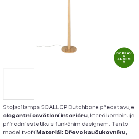
hvězdiček.
DOPRAV
A
ZDARM
A
Stojací lampa SCALLOP Dutchbone představuje
elegantní osvětlení interiéru
, které kombinuje
přírodní estetiku s funkčním designem. Tento
model tvoří
Materiál: Dřevo kaučukovníku,