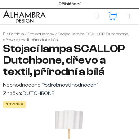
Přejít
Přihlášení
na
Hledat
NÁKUP
obsah
KOŠÍK
Domů
/
Svítidla
/
Stojací lampy
/
Stojací lampa SCALLOP Dutchbone,
dřevo a textil, přírodní a bílá
Stojací lampa SCALLOP
Dutchbone, dřevo a
textil, přírodní a bílá
Průměrné
Neohodnoceno
Podrobnosti hodnocení
hodnocení
Značka:
DUTCHBONE
produktu
NOVINKA
je
0,0
z
5