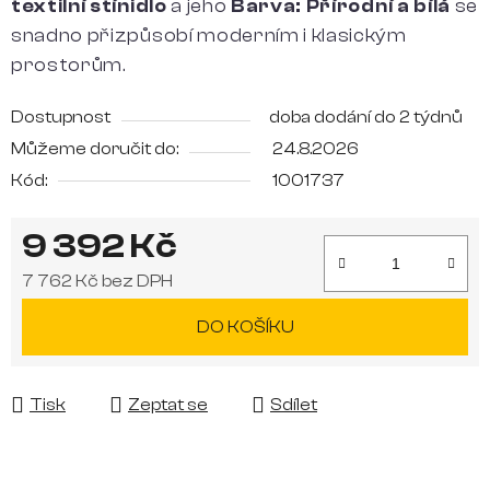
textilní stínidlo
a jeho
Barva: Přírodní a bílá
se
snadno přizpůsobí moderním i klasickým
prostorům.
Dostupnost
doba dodání do 2 týdnů
Můžeme doručit do:
24.8.2026
Kód:
1001737
9 392 Kč
7 762 Kč bez DPH
Měrná cena:
DO KOŠÍKU
Tisk
Zeptat se
Sdílet